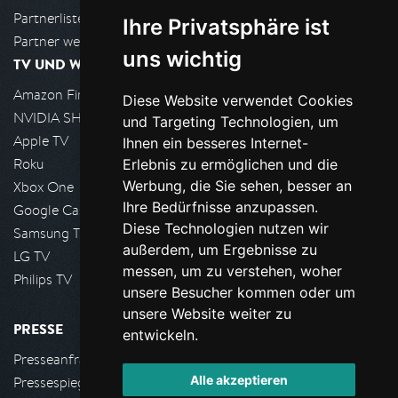
Partnerliste
Ihre Privatsphäre ist
Partner werden
uns wichtig
TV UND WOHNZIMMER
Amazon FireTV
Diese Website verwendet Cookies
NVIDIA SHIELD, Google TV
und Targeting Technologien, um
Apple TV
Ihnen ein besseres Internet-
Roku
Erlebnis zu ermöglichen und die
Werbung, die Sie sehen, besser an
Xbox One
Ihre Bedürfnisse anzupassen.
Google Cast
Diese Technologien nutzen wir
Samsung TV
außerdem, um Ergebnisse zu
LG TV
messen, um zu verstehen, woher
Philips TV
unsere Besucher kommen oder um
unsere Website weiter zu
PRESSE
entwickeln.
Presseanfrage stellen
Alle akzeptieren
Pressespiegel