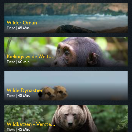
am 12.08.2026, 20:15
Wilder Oman
Tiere | 45 Min.
Ausgestrahlt von arte
am 11.08.2026, 17:50
Kielings wilde Welt...
Tiere | 60 Min.
Ausgestrahlt von 3sat
am 10.08.2026, 06:00
Wilde Dynastien
Tiere | 45 Min.
Ausgestrahlt von arte
am 12.08.2026, 17:50
Wildkatzen - Verste...
Tiere | 45 Min.