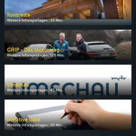
Kontraste
Weitere Inforeportagen | 30 Min.
Ausgestrahlt von Tagesschau24
am 07.08.2026, 20:30
GRIP - Das Motormag...
Weitere Inforeportagen | 120 Min.
Ausgestrahlt von RTLZWEI
am 09.08.2026, 18:15
Umschau
Weitere Inforeportagen | 45 Min.
Ausgestrahlt von MDR
am 11.08.2026, 20:15
Initiative Gold
Weitere Inforeportagen | 30 Min.
Ausgestrahlt von Anixe Plus
am 10.08.2026, 20:15