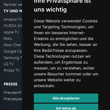
Ihre Privatsphäre ist
Partner werden
uns wichtig
TV UND WOHNZIMMER
Amazon FireTV
Diese Website verwendet Cookies
NVIDIA SHIELD, Google TV
und Targeting Technologien, um
Apple TV
Ihnen ein besseres Internet-
Roku
Erlebnis zu ermöglichen und die
Werbung, die Sie sehen, besser an
Xbox One
Ihre Bedürfnisse anzupassen.
Google Cast
Diese Technologien nutzen wir
Samsung TV
außerdem, um Ergebnisse zu
LG TV
messen, um zu verstehen, woher
Philips TV
unsere Besucher kommen oder um
unsere Website weiter zu
PRESSE
entwickeln.
Presseanfrage stellen
Alle akzeptieren
Pressespiegel
Ich lehne ab