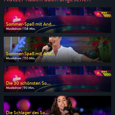
Sommer-Spaß mit And...
Musikshow | 158 Min.
Ausgestrahlt von MDR
am 08.08.2026, 20:15
Sommer-Spaß mit And...
Musikshow | 155 Min.
Ausgestrahlt von SR Fernsehen
am 08.08.2026, 20:15
Die 30 schönsten So...
Musikshow | 90 Min.
Ausgestrahlt von SR Fernsehen
am 08.08.2026, 22:55
Die Schlager des So...