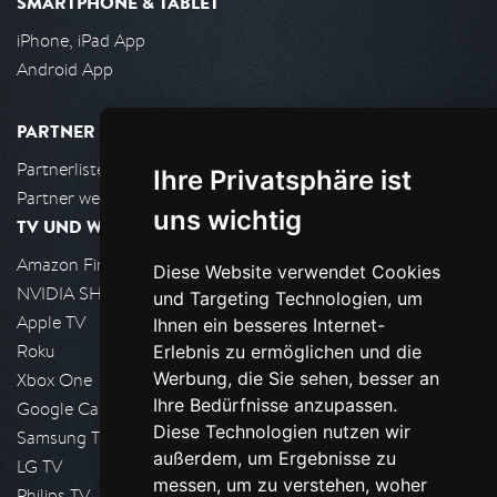
SMARTPHONE & TABLET
iPhone, iPad App
Android App
PARTNER
Partnerliste
Ihre Privatsphäre ist
Partner werden
uns wichtig
TV UND WOHNZIMMER
Amazon FireTV
Diese Website verwendet Cookies
NVIDIA SHIELD, Google TV
und Targeting Technologien, um
Apple TV
Ihnen ein besseres Internet-
Roku
Erlebnis zu ermöglichen und die
Werbung, die Sie sehen, besser an
Xbox One
Ihre Bedürfnisse anzupassen.
Google Cast
Diese Technologien nutzen wir
Samsung TV
außerdem, um Ergebnisse zu
LG TV
messen, um zu verstehen, woher
Philips TV