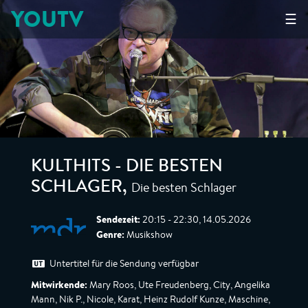
YOUTV
☰
KULTHITS - DIE BESTEN
Die besten Schlager
SCHLAGER
,
Sendezeit:
20:15 - 22:30, 14.05.2026
Genre:
Musikshow
Untertitel für die Sendung verfügbar
Mitwirkende:
Mary Roos, Ute Freudenberg, City, Angelika
Mann, Nik P., Nicole, Karat, Heinz Rudolf Kunze, Maschine,