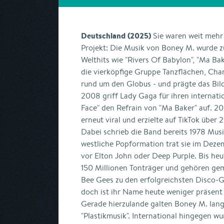
Deutschland (2025)
Sie waren weit mehr 
Projekt: Die Musik von Boney M. wurde z
Welthits wie "Rivers Of Babylon", "Ma Ba
die vierköpfige Gruppe Tanzflächen, Cha
rund um den Globus - und prägte das Bild
2008 griff Lady Gaga für ihren internat
Face" den Refrain von "Ma Baker" auf. 202
erneut viral und erzielte auf TikTok über 
Dabei schrieb die Band bereits 1978 Musi
westliche Popformation trat sie im Deze
vor Elton John oder Deep Purple. Bis he
150 Millionen Tonträger und gehören g
Bee Gees zu den erfolgreichsten Disco-G
doch ist ihr Name heute weniger präsent 
Gerade hierzulande galten Boney M. lang
"Plastikmusik". International hingegen wur