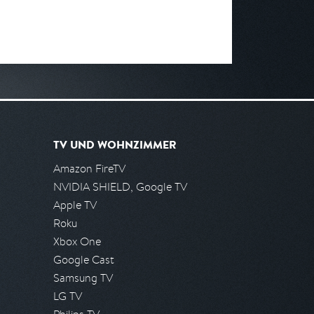
TV UND WOHNZIMMER
Amazon FireTV
NVIDIA SHIELD, Google TV
Apple TV
Roku
Xbox One
Google Cast
Samsung TV
LG TV