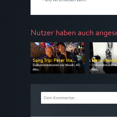
Nutzer haben auch anges
Song Trip: Peter Ma...
Hans Werner 
Dokumentationen zur Musik | 45
Dokumentationen 
Min.
Min.
Ausgestrahlt von ZDF
Ausgestrahlt von 
am 07.08.2026, 23:30
am 09.08.2026, 