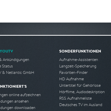
YOUTV
SONDERFUNKTIONEN
& Ankündigungen
Aufnahme-Assistenten
e Status
Langzeit-Speicherung
 & Netlantic GmbH
Favoriten-Finder
HD Aufnahme
Untertitel für Gehörlose
NKTIONIERT'S
Hörfilme, Audiodeskription
gen online aufzeichnen
RSS Aufnahmeliste
ndungen ansehen
Deutsches TV im Ausland
ndungen downloaden