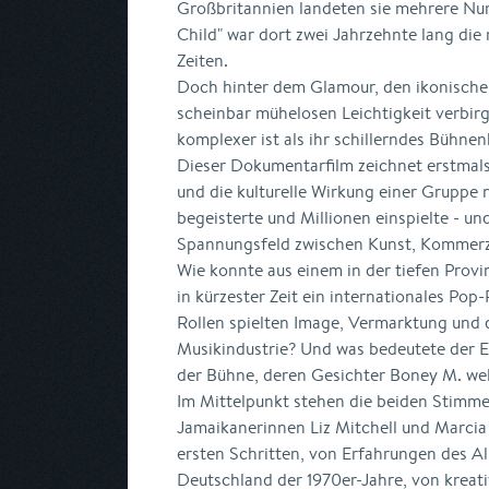
Großbritannien landeten sie mehrere Nu
Child" war dort zwei Jahrzehnte lang die 
Zeiten.
Doch hinter dem Glamour, den ikonisch
scheinbar mühelosen Leichtigkeit verbirg
komplexer ist als ihr schillerndes Bühnen
Dieser Dokumentarfilm zeichnet erstmals 
und die kulturelle Wirkung einer Gruppe
begeisterte und Millionen einspielte - u
Spannungsfeld zwischen Kunst, Kommerz 
Wie konnte aus einem in der tiefen Provi
in kürzester Zeit ein internationales P
Rollen spielten Image, Vermarktung und 
Musikindustrie? Und was bedeutete der E
der Bühne, deren Gesichter Boney M. wel
Im Mittelpunkt stehen die beiden Stimme
Jamaikanerinnen Liz Mitchell und Marcia 
ersten Schritten, von Erfahrungen des Al
Deutschland der 1970er-Jahre, von kreat