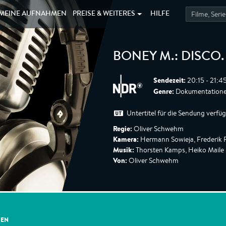
MEINE
AUFNAHMEN
PREISE &
WEITERES
HILFE
BONEY M.: DISCO
Sendezeit:
20:15 - 21:4
Genre:
Dokumentatione
Untertitel für die Sendung verfü
Regie:
Oliver Schwehm
Kamera:
Hermann Sowieja, Frederik 
Musik:
Thorsten Kamps, Heiko Maile
Von:
Oliver Schwehm
GEN