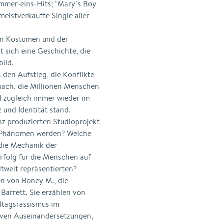
mmer-eins-Hits; "Mary´s Boy
meistverkaufte Single aller
en Kostümen und der
t sich eine Geschichte, die
bild.
den Aufstieg, die Konflikte
 nach, die Millionen Menschen
nd zugleich immer wieder im
und Identität stand.
nz produzierten Studioprojekt
op-Phänomen werden? Welche
die Mechanik der
rfolg für die Menschen auf
tweit repräsentierten?
n von Boney M., die
Barrett. Sie erzählen von
ltagsrassismus im
iven Auseinandersetzungen,