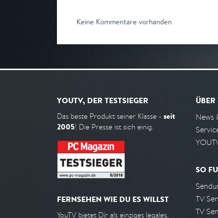
Keine Kommentare vorhanden
YOUTV, DER TESTSIEGER
ÜBER
seit
Das beste Produkt seiner Klasse -
News 
2005
! Die Presse ist sich einig.
Servic
YOUTV
SO FU
Sendun
TV Se
FERNSEHEN WIE DU ES WILLST
TV Se
YouTV bietet Dir als einziges legales,