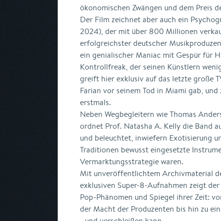
ökonomischen Zwängen und dem Preis de
Der Film zeichnet aber auch ein Psychog
2024), der mit über 800 Millionen verka
erfolgreichster deutscher Musikproduzent 
ein genialischer Maniac mit Gespür für Hi
Kontrollfreak, der seinen Künstlern wenig
greift hier exklusiv auf das letzte große 
Farian vor seinem Tod in Miami gab, und z
erstmals.
Neben Wegbegleitern wie Thomas Anders
ordnet Prof. Natasha A. Kelly die Band a
und beleuchtet, inwiefern Exotisierung 
Traditionen bewusst eingesetzte Instrume
Vermarktungsstrategie waren.
Mit unveröffentlichtem Archivmaterial de
exklusiven Super-8-Aufnahmen zeigt der 
Pop-Phänomen und Spiegel ihrer Zeit: v
der Macht der Produzenten bis hin zu ein
- und verschleißen kann.