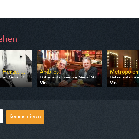
ehen
Henze: ...
Ambros
Metropolen 
zur Musik | 10
Dokumentationen zur Musik | 50
Dokumentationen
Min.
Min.
arte
Ausgestrahlt von 3sat
Ausgestrahlt von
00:50
am 08.08.2026, 21:00
am 08.08.2026,
Kommentieren