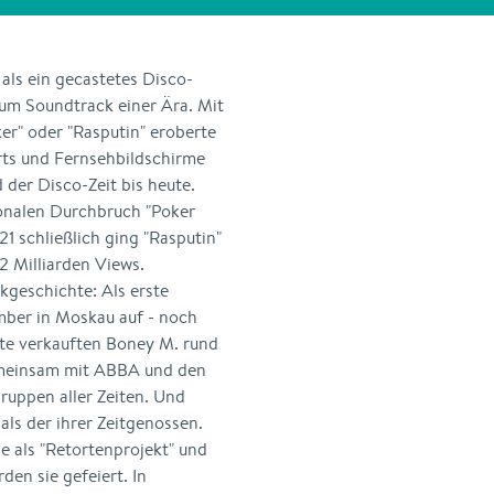
als ein gecastetes Disco-
um Soundtrack einer Ära. Mit
ker" oder "Rasputin" eroberte
rts und Fernsehbildschirme
 der Disco-Zeit bis heute.
ionalen Durchbruch "Poker
1 schließlich ging "Rasputin"
22 Milliarden Views.
kgeschichte: Als erste
mber in Moskau auf - noch
ute verkauften Boney M. rund
emeinsam mit ABBA und den
ruppen aller Zeiten. Und
als der ihrer Zeitgenossen.
e als "Retortenprojekt" und
den sie gefeiert. In