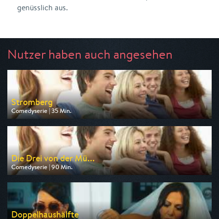
genüsslich aus.
Nutzer haben auch angesehen
Stromberg
Comedyserie | 35 Min.
Ausgestrahlt von Sport 1
am 09.08.2026, 20:15
Die Drei von der Mü...
Comedyserie | 90 Min.
Ausgestrahlt von rbb
am 09.08.2026, 03:25
Doppelhaushälfte