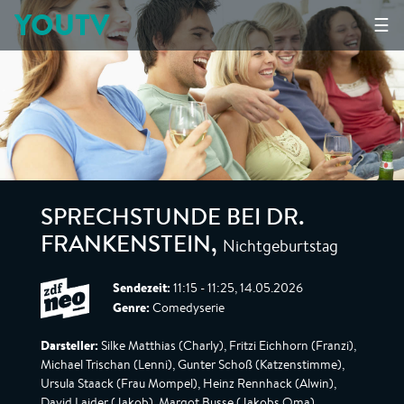
YOUTV
☰
SPRECHSTUNDE BEI DR.
Nichtgeburtstag
FRANKENSTEIN
,
Sendezeit:
11:15 - 11:25, 14.05.2026
Genre:
Comedyserie
Darsteller:
Silke Matthias (Charly), Fritzi Eichhorn (Franzi),
Michael Trischan (Lenni), Gunter Schoß (Katzenstimme),
Ursula Staack (Frau Mompel), Heinz Rennhack (Alwin),
David Laider (Jakob), Margot Busse (Jakobs Oma)