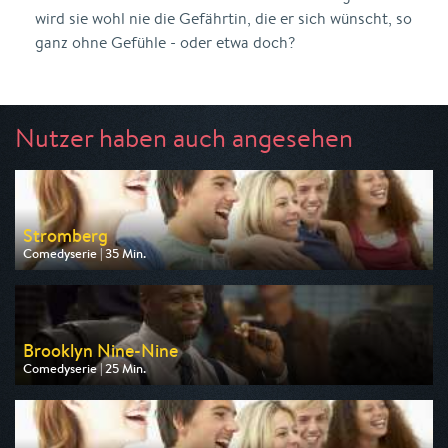
wird sie wohl nie die Gefährtin, die er sich wünscht, so
ganz ohne Gefühle - oder etwa doch?
Nutzer haben auch angesehen
Stromberg
Comedyserie | 35 Min.
Ausgestrahlt von Sport 1
am 09.08.2026, 20:15
Brooklyn Nine-Nine
Comedyserie | 25 Min.
Ausgestrahlt von Pro 7 Maxx
am 08.08.2026, 20:15