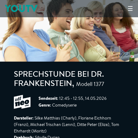
YOUTV
☰
SPRECHSTUNDE BEI DR.
Modell 1377
FRANKENSTEIN
,
Sendezeit:
12:45 - 12:55, 14.05.2026
Genre:
Comedyserie
Darsteller:
Silke Matthias (Charly), Floriane Eichhorn
(Franzi), Michael Trischan (Lenni), Ditte Peter (Eliza), Tom
Ehrhardt (Moritz)
Drehbuch:
Sibylle Durian