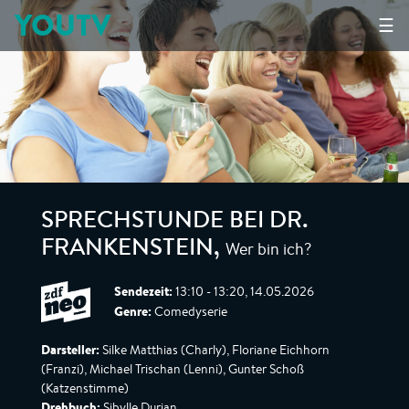
YOUTV
☰
SPRECHSTUNDE BEI DR.
Wer bin ich?
FRANKENSTEIN
,
Sendezeit:
13:10 - 13:20, 14.05.2026
Genre:
Comedyserie
Darsteller:
Silke Matthias (Charly), Floriane Eichhorn
(Franzi), Michael Trischan (Lenni), Gunter Schoß
(Katzenstimme)
Drehbuch:
Sibylle Durian