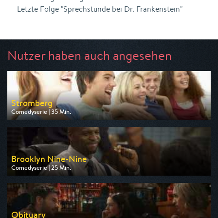
Letzte Folge "Sprechstunde bei Dr. Frankenstein"
Nutzer haben auch angesehen
Stromberg
Comedyserie | 35 Min.
Ausgestrahlt von Sport 1
am 09.08.2026, 20:15
Brooklyn Nine-Nine
Comedyserie | 25 Min.
Ausgestrahlt von Pro 7 Maxx
am 08.08.2026, 20:15
Obituary