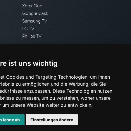
Xbox One
Google Cast
Samsung TV
LG TV
Philips TV
PRESSE
re ist uns wichtig
Presseanfrage stellen
Pressespiegel
et Cookies und Targeting Technologien, um Ihnen
Erlebnis zu ermöglichen und die Werbung, die Sie
HILFE & SUPPORT
Bedürfnisse anzupassen. Diese Technologien nutzen
Häufig gestellte Fragen
bnisse zu messen, um zu verstehen, woher unsere
Anfrage stellen
um unsere Website weiter zu entwickeln.
h lehne ab
Einstellungen ändern