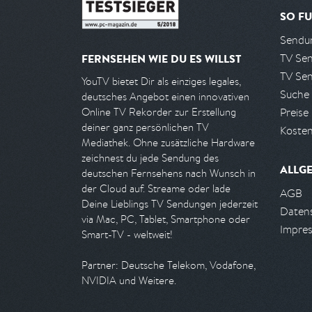
SO FU
Sendun
TV Se
FERNSEHEN WIE DU ES WILLST
TV Se
YouTV bietet Dir als einziges legales,
Suche
deutsches Angebot einen innovativen
Preise
Online TV Rekorder zur Erstellung
deiner ganz persönlichen TV
Kosten
Mediathek. Ohne zusätzliche Hardware
zeichnest du jede Sendung des
ALLG
deutschen Fernsehens nach Wunsch in
der Cloud auf. Streame oder lade
AGB
Deine Lieblings TV Sendungen jederzeit
Daten
via Mac, PC, Tablet, Smartphone oder
Impre
Smart-TV - weltweit!
Partner: Deutsche Telekom, Vodafone,
NVIDIA und Weitere.