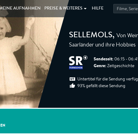
MEINE
AUFNAHMEN
PREISE &
WEITERES
HILFE
Von Wei
SELLEMOLS
,
Saarländer und ihre Hobbies
Sendezeit:
06:15 - 06:4
Genre:
Zeitgeschichte
Untertitel für die Sendung verfü
93% gefällt diese Sendung
GEN