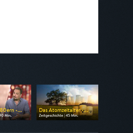
80ern -...
Das Atomzeitalter -...
90 Min.
Zeitgeschichte | 45 Min.
on WDR
Ausgestrahlt von ZDF info
23:15
am 08.08.2026, 02:45