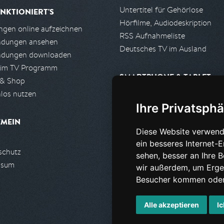
Untertitel für Gehörlose
NKTIONIERT'S
Hörfilme, Audiodeskription
gen online aufzeichnen
RSS Aufnahmeliste
ndungen ansehen
Deutsches TV im Ausland
ndungen downloaden
 im TV Programm
SMARTPHONE & TABLET
 & Shop
los nutzen
iPhone, iPad App
Ihre Privatsphä
Android App
EMEIN
Diese Website verwend
PARTNER
ein besseres Internet-
schutz
Partnerliste
sehen, besser an Ihre 
ssum
Partner werden
wir außerdem, um Erge
Besucher kommen oder 
Alle akzeptieren
Ic