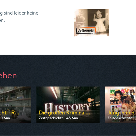
 sind leider keine
en.
ehen
ht - R...
Die großen Kriminal...
Jung in den 
90 Min.
Zeitgeschichte | 45 Min.
Zeitgeschichte | 
 ZDF info
Ausgestrahlt von ZDF info
Ausgestrahlt v
23:15
am 10.08.2026, 18:45
am 08.08.2026, 