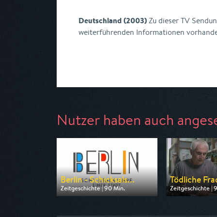
Deutschland (2003)
Zu dieser TV Sendung
weiterführenden Informationen vorhand
Nutzer haben auch anges
Berlin - Schicksals...
Tödliche Frac
Zeitgeschichte | 90 Min.
Zeitgeschichte | 
Ausgestrahlt von rbb
Ausgestrahlt von
am 11.08.2026, 20:15
am 07.08.2026, 