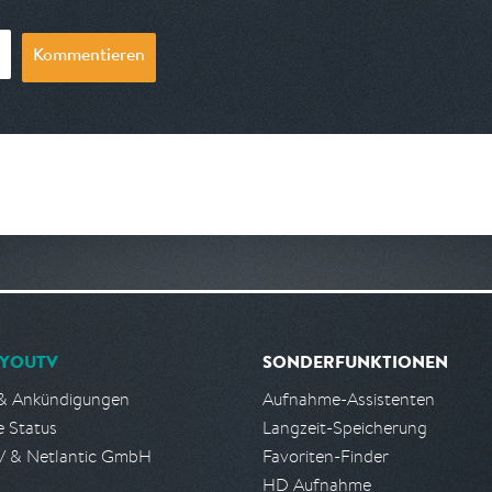
Kommentieren
YOUTV
SONDERFUNKTIONEN
& Ankündigungen
Aufnahme-Assistenten
e Status
Langzeit-Speicherung
 & Netlantic GmbH
Favoriten-Finder
HD Aufnahme