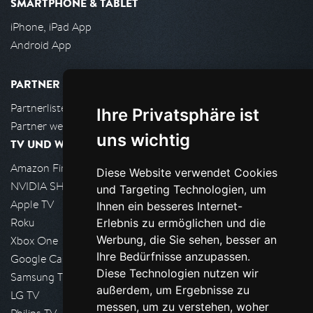
SMARTPHONE & TABLET
iPhone, iPad App
Android App
PARTNER
Partnerliste
Ihre Privatsphäre ist
Partner werden
uns wichtig
TV UND WOHNZIMMER
Amazon FireTV
Diese Website verwendet Cookies
NVIDIA SHIELD, Google TV
und Targeting Technologien, um
Apple TV
Ihnen ein besseres Internet-
Roku
Erlebnis zu ermöglichen und die
Werbung, die Sie sehen, besser an
Xbox One
Ihre Bedürfnisse anzupassen.
Google Cast
Diese Technologien nutzen wir
Samsung TV
außerdem, um Ergebnisse zu
LG TV
messen, um zu verstehen, woher