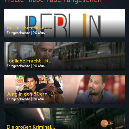
Berlin - Schicksals...
Zeitgeschichte | 90 Min.
Ausgestrahlt von rbb
am 11.08.2026, 20:15
Tödliche Fracht - R...
Zeitgeschichte | 90 Min.
Ausgestrahlt von ZDF info
am 07.08.2026, 23:15
Jung in den 80ern -...
Zeitgeschichte | 90 Min.
Ausgestrahlt von WDR
am 08.08.2026, 23:15
Die großen Kriminal...