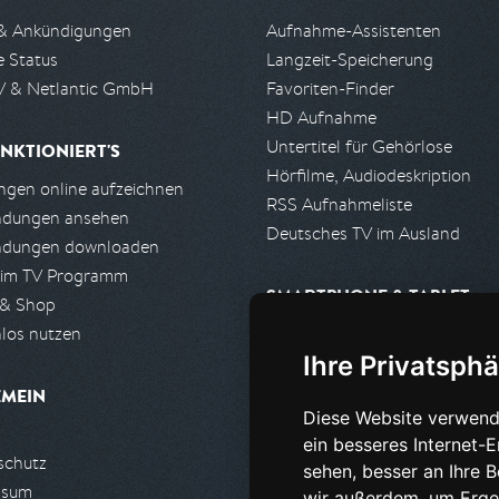
& Ankündigungen
Aufnahme-Assistenten
e Status
Langzeit-Speicherung
 & Netlantic GmbH
Favoriten-Finder
HD Aufnahme
Untertitel für Gehörlose
NKTIONIERT'S
Hörfilme, Audiodeskription
gen online aufzeichnen
RSS Aufnahmeliste
ndungen ansehen
Deutsches TV im Ausland
ndungen downloaden
 im TV Programm
SMARTPHONE & TABLET
 & Shop
los nutzen
iPhone, iPad App
Ihre Privatsphä
Android App
EMEIN
Diese Website verwend
PARTNER
ein besseres Internet-
schutz
Partnerliste
sehen, besser an Ihre 
ssum
Partner werden
wir außerdem, um Erge