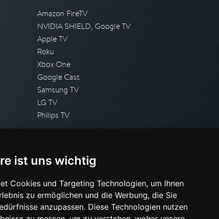
Amazon FireTV
NVIDIA SHIELD, Google TV
Apple TV
Roku
Xbox One
Google Cast
Samsung TV
LG TV
Philips TV
PRESSE
re ist uns wichtig
Presseanfrage stellen
Pressespiegel
et Cookies und Targeting Technologien, um Ihnen
Erlebnis zu ermöglichen und die Werbung, die Sie
HILFE & SUPPORT
Bedürfnisse anzupassen. Diese Technologien nutzen
Häufig gestellte Fragen
bnisse zu messen, um zu verstehen, woher unsere