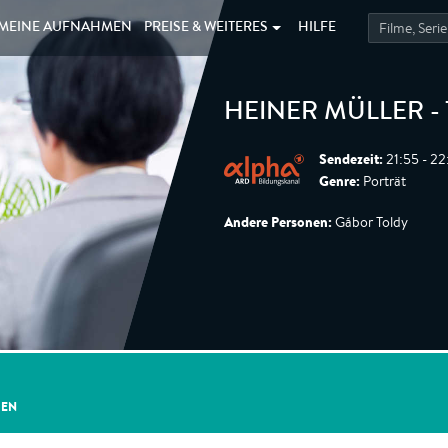
MEINE
AUFNAHMEN
PREISE &
WEITERES
HILFE
HEINER MÜLLER - 
Sendezeit:
21:55 - 22
Genre:
Porträt
Andere Personen:
Gábor Toldy
GEN