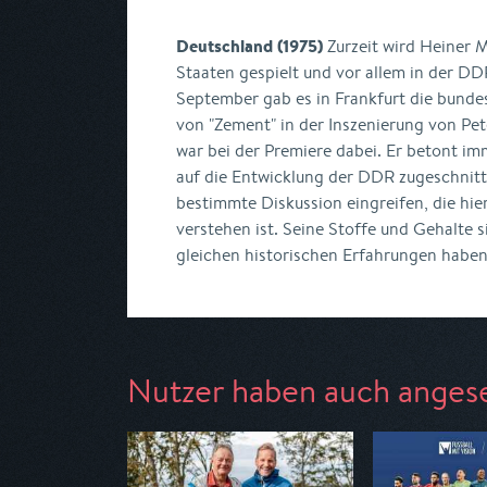
Deutschland (1975)
Zurzeit wird Heiner M
Staaten gespielt und vor allem in der DD
September gab es in Frankfurt die bunde
von "Zement" in der Inszenierung von Pet
war bei der Premiere dabei. Er betont im
auf die Entwicklung der DDR zugeschnitte
bestimmte Diskussion eingreifen, die hie
verstehen ist. Seine Stoffe und Gehalte si
gleichen historischen Erfahrungen haben
Nutzer haben auch anges