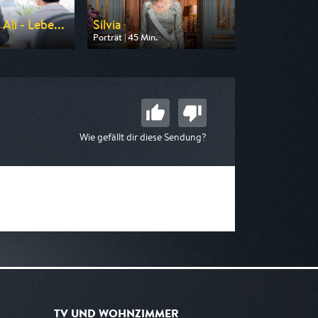
i - Lebe...
Silvia
Porträt | 45 Min.
n Wedo Movies
Ausgestrahlt von Phoenix
 04:52
am 12.08.2026, 23:45
Wie gefällt dir diese Sendung?
TV UND WOHNZIMMER