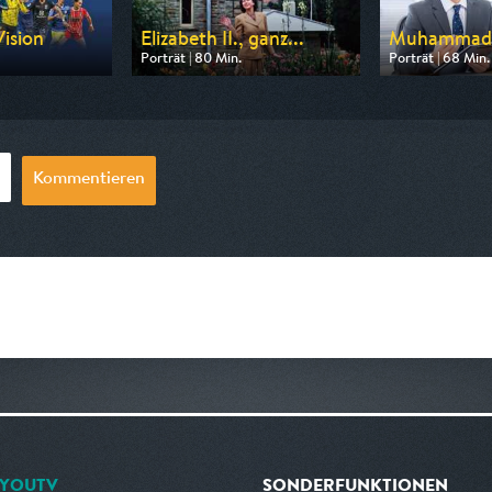
Vision
Elizabeth II., ganz...
Muhammad Al
Porträt | 80 Min.
Porträt | 68 Min.
 Bibel TV
Ausgestrahlt von arte
Ausgestrahlt vo
22:45
am 20.08.2026, 20:55
am 09.08.2026,
Kommentieren
YOUTV
SONDERFUNKTIONEN