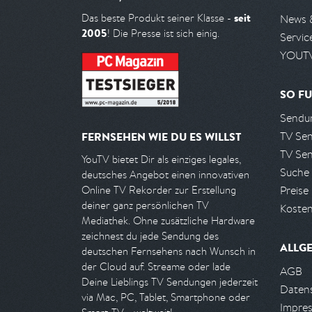
seit
Das beste Produkt seiner Klasse -
News 
2005
! Die Presse ist sich einig.
Servic
YOUTV
SO FU
Sendun
TV Se
FERNSEHEN WIE DU ES WILLST
TV Se
YouTV bietet Dir als einziges legales,
Suche
deutsches Angebot einen innovativen
Preise
Online TV Rekorder zur Erstellung
deiner ganz persönlichen TV
Kosten
Mediathek. Ohne zusätzliche Hardware
zeichnest du jede Sendung des
ALLG
deutschen Fernsehens nach Wunsch in
der Cloud auf. Streame oder lade
AGB
Deine Lieblings TV Sendungen jederzeit
Daten
via Mac, PC, Tablet, Smartphone oder
Impre