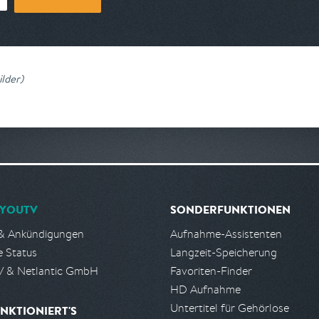
lder
)
YOUTV
SONDERFUNKTIONEN
& Ankündigungen
Aufnahme-Assistenten
e Status
Langzeit-Speicherung
 & Netlantic GmbH
Favoriten-Finder
HD Aufnahme
Untertitel für Gehörlose
NKTIONIERT'S