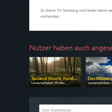
Zu dieser TV Sendung sind leider keine 
vorhanden.
Nutzer haben auch anges
Tausend Moore, hund...
Das Wüstenp
Landschaftsbild | 45 Min.
Landschaftsbild |
Ausgestrahlt von rbb
Ausgestrahlt von
am 09.08.2026, 20:15
am 12.08.2026, 2