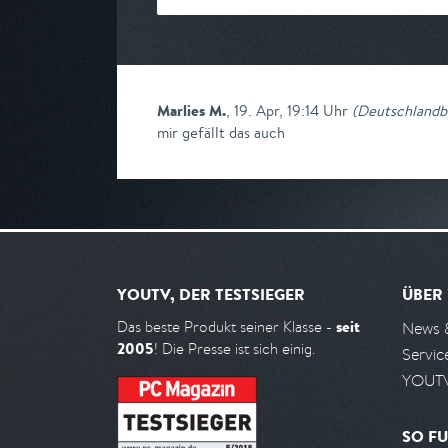
Marlies M.
,
19. Apr, 19:14 Uhr
(
Deutschlandbi
mir gefällt das auch
YOUTV, DER TESTSIEGER
ÜBER
seit
Das beste Produkt seiner Klasse -
News 
2005
! Die Presse ist sich einig.
Servic
YOUTV
SO FU