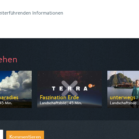
weiterführenden Informationen
ehen
aradies
Faszination Erde
unterwegs
 45 Min.
Landschaftsbild | 45 Min.
Landschaftsbild |
 Phoenix
Ausgestrahlt von ZDF neo
Ausgestrahlt von
0:15
am 08.08.2026, 16:55
am 11.08.2026, 
Kommentieren