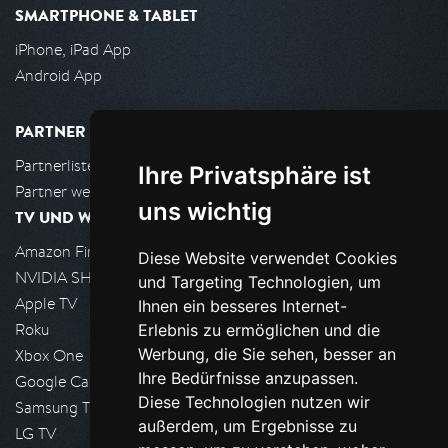
SMARTPHONE & TABLET
iPhone, iPad App
Android App
PARTNER
Partnerliste
Ihre Privatsphäre ist
Partner werden
uns wichtig
TV UND WOHNZIMMER
Amazon FireTV
Diese Website verwendet Cookies
NVIDIA SHIELD, Google TV
und Targeting Technologien, um
Apple TV
Ihnen ein besseres Internet-
Roku
Erlebnis zu ermöglichen und die
Werbung, die Sie sehen, besser an
Xbox One
Ihre Bedürfnisse anzupassen.
Google Cast
Diese Technologien nutzen wir
Samsung TV
außerdem, um Ergebnisse zu
LG TV