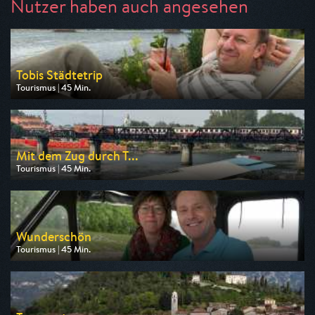
Nutzer haben auch angesehen
Tobis Städtetrip
Tourismus | 45 Min.
Ausgestrahlt von HR
am 11.08.2026, 20:15
Mit dem Zug durch T...
Tourismus | 45 Min.
Ausgestrahlt von ARD alpha
am 14.08.2026, 20:15
Wunderschön
Tourismus | 45 Min.
Ausgestrahlt von ARD alpha
am 09.08.2026, 11:15