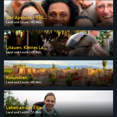
am 09.08.2026, 20:15
Der Apennin - Itali...
Land und Leute | 45 Min.
Ausgestrahlt von SWR
am 09.08.2026, 20:15
Litauen: Kleines La...
Land und Leute | 45 Min.
Ausgestrahlt von NDR
am 13.08.2026, 20:15
Kolumbien
Land und Leute | 45 Min.
Ausgestrahlt von arte
am 10.08.2026, 17:50
Leben an der Elbe
Land und Leute | 55 Min.
Ausgestrahlt von arte