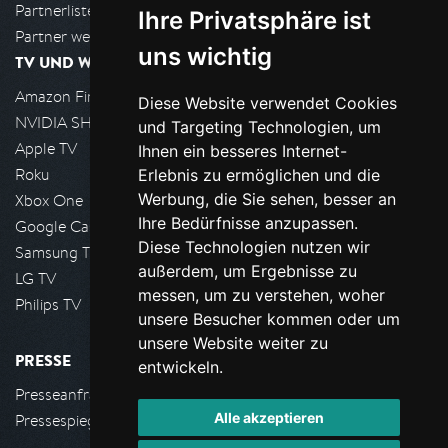
Partnerliste
Ihre Privatsphäre ist
Partner werden
uns wichtig
TV UND WOHNZIMMER
Amazon FireTV
Diese Website verwendet Cookies
NVIDIA SHIELD, Google TV
und Targeting Technologien, um
Apple TV
Ihnen ein besseres Internet-
Roku
Erlebnis zu ermöglichen und die
Werbung, die Sie sehen, besser an
Xbox One
Ihre Bedürfnisse anzupassen.
Google Cast
Diese Technologien nutzen wir
Samsung TV
außerdem, um Ergebnisse zu
LG TV
messen, um zu verstehen, woher
Philips TV
unsere Besucher kommen oder um
unsere Website weiter zu
PRESSE
entwickeln.
Presseanfrage stellen
Alle akzeptieren
Pressespiegel