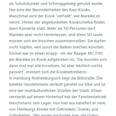
als Schutzbunker und Schmuggelweg genutzt wurde.
Nur eine der Besonderheiten des Kiez-Kiosks.
Manchmal wird der Kiosk "verhüllt", wie Mareike es
nennt. Hinter der abgedunkelten Kioskscheibe finden
dann Konzerte statt. Mehr als 50 Personen darf
Mareike aber nicht hereinlassen, und diese 50 Leute
müssen sich ein bisschen zusammenreißen. Sie dürfen
nicht hüpfen, weil sonst die Balken brechen könnten.
Einmal war es etwas knapp - als der Rapper MC Fitti
bei Mareike im Kiosk aufgetreten ist. "Da mussten sich
dann erst mal alle hinsetzen. Ist aber letztlich nichts
passiert", erinnert sich die Kioskbetreiberin.
In Hamburg-Rothenburgsort liegt die Billstraße. Die
belebte Handelsmeile verläuft parallel zur Elbe und ist
eine der multikulturellsten Straßen der Stadt. Etwas
versteckt auf einem Hinterhof hat der Familienbetrieb
Naschimann sein Lager. Von hier aus beliefert er viele
von Hamburgs Kioske mit Getränken, Snacks und
Süßigkeiten. "Wir waren die Ersten hier, die Dubai-