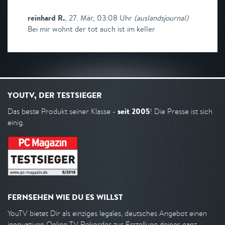
reinhard R.
,
27. Mär, 03:08 Uhr
(
auslandsjournal
)
Bei mir wohnt der tot auch ist im keller
YOUTV, DER TESTSIEGER
seit 2005
Das beste Produkt seiner Klasse -
! Die Presse ist sich
einig.
FERNSEHEN WIE DU ES WILLST
YouTV bietet Dir als einziges legales, deutsches Angebot einen
innovativen Online TV Rekorder zur Erstellung deiner ganz