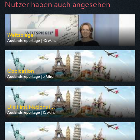
Nutzer haben auch angesehen
Weltspiegel
Auslandsreportage | 45 Min.
Ausgestrahlt von ARD
am 09.08.2026, 19:15
Coolcation
Auslandsreportage | 5 Min.
Ausgestrahlt von Phoenix
am 08.08.2026, 14:15
Die First Nations i...
Auslandsreportage | 15 Min.
Ausgestrahlt von Phoenix
am 08.08.2026, 12:45