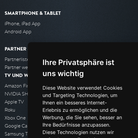
SMARTPHONE & TABLET
iPhone, iPad App
Android App
PARTNER
Partnerliste
Ihre Privatsphäre ist
Partner werden
uns wichtig
TV UND WOHNZIMMER
Amazon FireTV
Diese Website verwendet Cookies
NVIDIA SHIELD, Google TV
und Targeting Technologien, um
Apple TV
Ihnen ein besseres Internet-
Roku
Erlebnis zu ermöglichen und die
Werbung, die Sie sehen, besser an
Xbox One
Ihre Bedürfnisse anzupassen.
Google Cast
Diese Technologien nutzen wir
Samsung TV