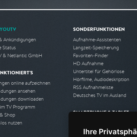
YOUTV
SONDERFUNKTIONEN
& Ankündigungen
Aufnahme-Assistenten
e Status
Langzeit-Speicherung
 & Netlantic GmbH
Favoriten-Finder
HD Aufnahme
Untertitel für Gehörlose
NKTIONIERT'S
Hörfilme, Audiodeskription
gen online aufzeichnen
RSS Aufnahmeliste
ndungen ansehen
Deutsches TV im Ausland
ndungen downloaden
 im TV Programm
SMARTPHONE & TABLET
 & Shop
los nutzen
iPhone, iPad App
Ihre Privatsphä
Android App