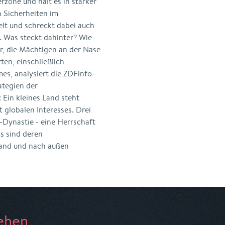
erzone und hält es in starker
n Sicherheiten im
lt und schreckt dabei auch
. Was steckt dahinter? Wie
r, die Mächtigen an der Nase
en, einschließlich
s, analysiert die ZDFinfo-
ategien der
Ein kleines Land steht
 globalen Interesses. Drei
-Dynastie - eine Herrschaft
s sind deren
Land und nach außen
ehen