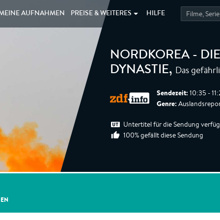
MEINE
AUFNAHMEN
PREISE &
WEITERES
HILFE
NORDKOREA - DIE
Das gefährl
DYNASTIE
,
Sendezeit:
10:35 - 11
Genre:
Auslandsreport
Untertitel für die Sendung verfü
100% gefällt diese Sendung
GEN