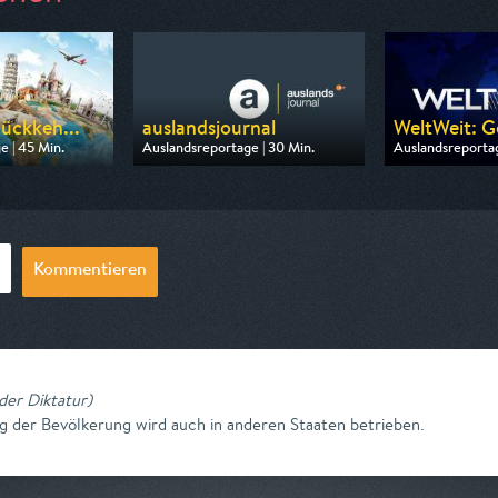
Rückkeh...
auslandsjournal
WeltWeit: Go
e | 45 Min.
Auslandsreportage | 30 Min.
Auslandsreportag
 Phoenix
Ausgestrahlt von ZDF info
Ausgestrahlt von
14:30
am 07.08.2026, 08:30
am 07.08.2026, 
Kommentieren
der Diktatur
)
der Bevölkerung wird auch in anderen Staaten betrieben.