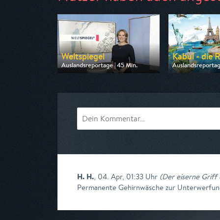
Weltspiegel
Kabul - die 
Auslandsreportage | 45 Min.
Auslandsreportag
Ausgestrahlt von ARD
Ausgestrahlt von
am 09.08.2026, 18:45
am 06.08.2026, 
H. H.
,
04. Apr, 01:33 Uhr
(
Der eiserne Griff 
Permanente Gehirnwäsche zur Unterwerfung 