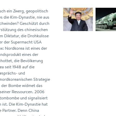
ch ein Zwerg, geopolitisch
es die Kim-Dynastie, nie aus
rschwinden? Geschützt durch
stützung des chinesischen
n Diktatur, die Drohkulisse
er der Supermacht USA
ox: Nordkorea ist eines der
landsprodukt eines der
chottet, die Bevölkerung
a seit 1948 auf die
Gesprächs- und
 nordkoreanischen Strategie
g der Bombe widmet das
seiner Ressourcen. 2006
tombombe und signalisiert
n ist. Die Kim-Dynastie hat
ke Partner. Denn China