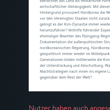
betrachtet das Land als militärische Puff
wirtschaftlicher Abhängigkeit. Mit diese
Hintergrund provoziert Nordkorea die We
vor den Vereinigten Staaten nicht zurück
gelingt es der Kim-Dynastie immer wiede
herumzuführen? Mithilfe führender Expert
ehemaliger Beamter des Pjöngjang-Regime
Dokumentation die außenpolitischen Str
nordkoreanischen Regierung. Nordkorea: 
geopolitisch immer wieder im Mittelpunkt
Generationen bilden mittlerweile die Kim
der Unterdrückung und Abschottung. Wa
Machtstrategien nach innen ins eigene 
gegenüber dem Rest der Welt?
Nutzer haben auch anges