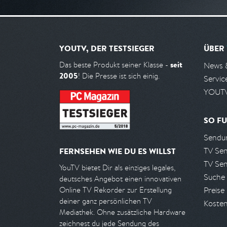
YOUTV, DER TESTSIEGER
ÜBER
seit
Das beste Produkt seiner Klasse -
News 
2005
! Die Presse ist sich einig.
Servic
YOUTV
SO FU
Sendun
TV Se
FERNSEHEN WIE DU ES WILLST
TV Se
YouTV bietet Dir als einziges legales,
Suche
deutsches Angebot einen innovativen
Preise
Online TV Rekorder zur Erstellung
deiner ganz persönlichen TV
Kosten
Mediathek. Ohne zusätzliche Hardware
zeichnest du jede Sendung des