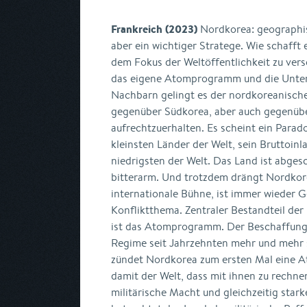
Frankreich (2023)
Nordkorea: geographis
aber ein wichtiger Stratege. Wie schafft 
dem Fokus der Weltöffentlichkeit zu ve
das eigene Atomprogramm und die Unter
Nachbarn gelingt es der nordkoreanische
gegenüber Südkorea, aber auch gegenüb
aufrechtzuerhalten. Es scheint ein Parad
kleinsten Länder der Welt, sein Bruttoin
niedrigsten der Welt. Das Land ist abges
bitterarm. Und trotzdem drängt Nordkore
internationale Bühne, ist immer wieder 
Konfliktthema. Zentraler Bestandteil der
ist das Atomprogramm. Der Beschaffun
Regime seit Jahrzehnten mehr und mehr 
zündet Nordkorea zum ersten Mal eine A
damit der Welt, dass mit ihnen zu rechne
militärische Macht und gleichzeitig star