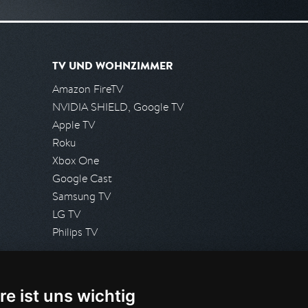
TV UND WOHNZIMMER
Amazon FireTV
NVIDIA SHIELD, Google TV
Apple TV
Roku
Xbox One
Google Cast
Samsung TV
LG TV
Philips TV
PRESSE
re ist uns wichtig
Presseanfrage stellen