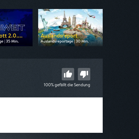
tt 2.0....
Auslandsreport
e | 35 Min.
Auslandsreportage | 30 Min.
 3sat
Ausgestrahlt von n-tv
00:10
am 07.08.2026, 17:30
100% gefällt die Sendung