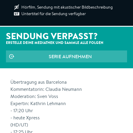
Hörfilm, Sendung mit akustischer Bildbeschreibung
Untertitel für die Sendung verfügbar
SENDUNG VERPASST?
ERSTELLE DEINE MEDIATHEK UND SAMMLE ALLE
FOLGEN
SERIE AUFNEHMEN
Übertragung aus Barcelona
Kommentatorin: Claudia Neumann
Moderation: Sven Voss
Expertin: Kathrin Lehmann
- 17:20 Uhr
- heute Xpress
(HD/UT)
- 17:25 Uhr