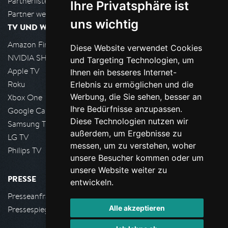
Partnerliste
Ihre Privatsphäre ist
Partner werden
uns wichtig
TV UND WOHNZIMMER
Amazon FireTV
Diese Website verwendet Cookies
NVIDIA SHIELD, Google TV
und Targeting Technologien, um
Apple TV
Ihnen ein besseres Internet-
Roku
Erlebnis zu ermöglichen und die
Werbung, die Sie sehen, besser an
Xbox One
Ihre Bedürfnisse anzupassen.
Google Cast
Diese Technologien nutzen wir
Samsung TV
außerdem, um Ergebnisse zu
LG TV
messen, um zu verstehen, woher
Philips TV
unsere Besucher kommen oder um
unsere Website weiter zu
PRESSE
entwickeln.
Presseanfrage stellen
Alle akzeptieren
Pressespiegel