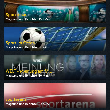
Sportschau
Magazine und Berichte | 150 Min.
Ausgestrahlt von ARD
am 08.08.2026, 15:30
Sport im Osten
Magazine und Berichte | 45 Min.
Ausgestrahlt von MDR
am 08.08.2026, 17:15
WELT - Meinung am M...
Magazine und Berichte | 10 Min.
Ausgestrahlt von WELT
am 10.08.2026, 12:20
sportarena
Magazine und Berichte | 35 Min.
Ausgestrahlt von SR Fernsehen