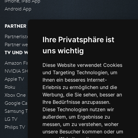
iPhone, iPad App
Android App
PARTNER
Partnerliste
Ihre Privatsphäre ist
Partner werden
uns wichtig
TV UND WOHNZIMMER
Amazon FireTV
Diese Website verwendet Cookies
NVIDIA SHIELD, Google TV
und Targeting Technologien, um
Apple TV
Ihnen ein besseres Internet-
Roku
Erlebnis zu ermöglichen und die
Werbung, die Sie sehen, besser an
Xbox One
Ihre Bedürfnisse anzupassen.
Google Cast
Diese Technologien nutzen wir
Samsung TV
außerdem, um Ergebnisse zu
LG TV
messen, um zu verstehen, woher
Philips TV
unsere Besucher kommen oder um