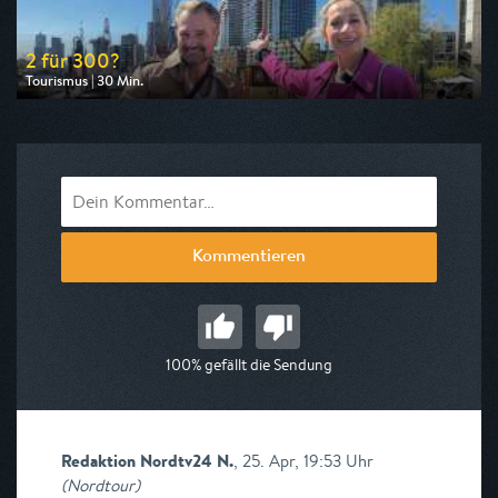
2 für 300?
Tourismus | 30 Min.
Ausgestrahlt von WDR
am 07.08.2026, 18:15
Kommentieren
100% gefällt die Sendung
Redaktion Nordtv24 N.
,
25. Apr, 19:53 Uhr
(
Nordtour
)