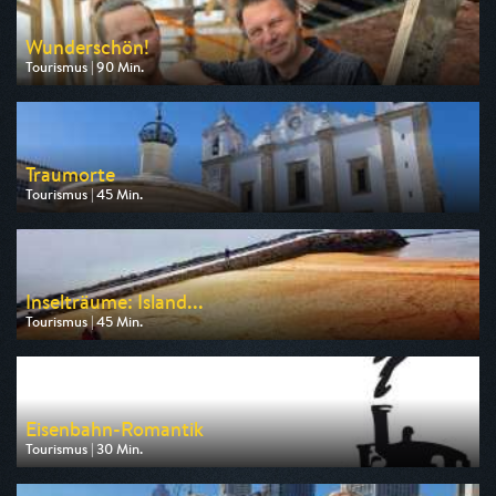
Wunderschön!
Tourismus | 90 Min.
Ausgestrahlt von WDR
am 06.08.2026, 20:15
Traumorte
Tourismus | 45 Min.
Ausgestrahlt von 3sat
am 07.08.2026, 06:45
Inselträume: Island...
Tourismus | 45 Min.
Ausgestrahlt von 3sat
am 07.08.2026, 02:25
Eisenbahn-Romantik
Tourismus | 30 Min.
Ausgestrahlt von SWR
am 07.08.2026, 10:20