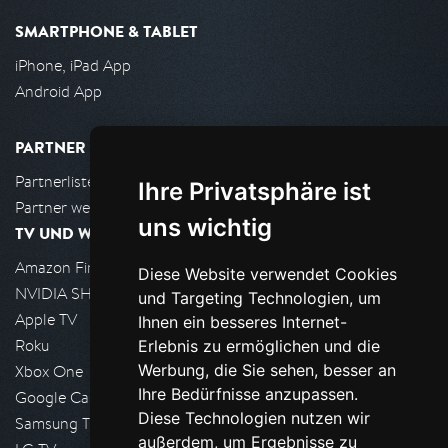
SMARTPHONE & TABLET
iPhone, iPad App
Android App
PARTNER
Partnerliste
Ihre Privatsphäre ist
Partner werden
uns wichtig
TV UND WOHNZIMMER
Amazon FireTV
Diese Website verwendet Cookies
NVIDIA SHIELD, Google TV
und Targeting Technologien, um
Apple TV
Ihnen ein besseres Internet-
Roku
Erlebnis zu ermöglichen und die
Werbung, die Sie sehen, besser an
Xbox One
Ihre Bedürfnisse anzupassen.
Google Cast
Diese Technologien nutzen wir
Samsung TV
außerdem, um Ergebnisse zu