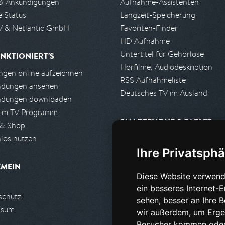
& Ankündigungen
Aufnahme-Assistenten
e Status
Langzeit-Speicherung
 & Netlantic GmbH
Favoriten-Finder
HD Aufnahme
Untertitel für Gehörlose
NKTIONIERT'S
Hörfilme, Audiodeskription
gen online aufzeichnen
RSS Aufnahmeliste
ndungen ansehen
Deutsches TV im Ausland
ndungen downloaden
 im TV Programm
SMARTPHONE & TABLET
 & Shop
los nutzen
iPhone, iPad App
Ihre Privatsphä
Android App
EMEIN
Diese Website verwend
PARTNER
ein besseres Internet-
schutz
Partnerliste
sehen, besser an Ihre 
ssum
Partner werden
wir außerdem, um Erge
Besucher kommen oder 