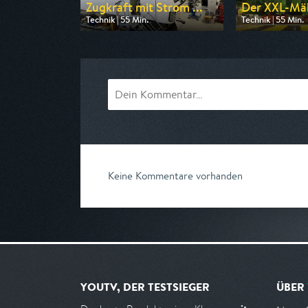
Zugkraft mit Strom ...
Der XXL-Mäh
Technik | 55 Min.
Technik | 55 Min.
Ausgestrahlt von WELT
Ausgestrahlt vo
am 08.08.2026, 19:20
am 09.08.2026, 
Keine Kommentare vorhanden
YOUTV, DER TESTSIEGER
ÜBER