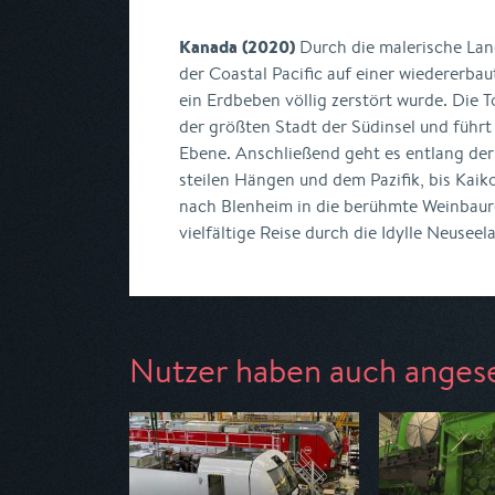
Kanada (2020)
Durch die malerische Lan
der Coastal Pacific auf einer wiedererbau
ein Erdbeben völlig zerstört wurde. Die T
der größten Stadt der Südinsel und führt
Ebene. Anschließend geht es entlang der
steilen Hängen und dem Pazifik, bis Kaiko
nach Blenheim in die berühmte Weinbaur
vielfältige Reise durch die Idylle Neuseel
Nutzer haben auch anges