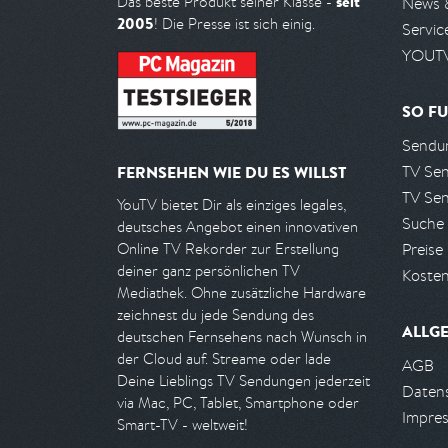
seit
Das beste Produkt seiner Klasse -
News 
2005
! Die Presse ist sich einig.
Servic
YOUTV
SO FU
Sendun
TV Se
FERNSEHEN WIE DU ES WILLST
TV Se
YouTV bietet Dir als einziges legales,
Suche
deutsches Angebot einen innovativen
Preise
Online TV Rekorder zur Erstellung
deiner ganz persönlichen TV
Kosten
Mediathek. Ohne zusätzliche Hardware
zeichnest du jede Sendung des
ALLG
deutschen Fernsehens nach Wunsch in
der Cloud auf. Streame oder lade
AGB
Deine Lieblings TV Sendungen jederzeit
Daten
via Mac, PC, Tablet, Smartphone oder
Impre
Smart-TV - weltweit!