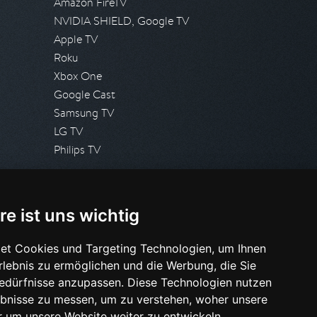
Amazon FireTV
NVIDIA SHIELD, Google TV
Apple TV
Roku
Xbox One
Google Cast
Samsung TV
LG TV
Philips TV
PRESSE
re ist uns wichtig
Presseanfrage stellen
Pressespiegel
et Cookies und Targeting Technologien, um Ihnen
Erlebnis zu ermöglichen und die Werbung, die Sie
HILFE & SUPPORT
Bedürfnisse anzupassen. Diese Technologien nutzen
Häufig gestellte Fragen
bnisse zu messen, um zu verstehen, woher unsere
Anfrage stellen
um unsere Website weiter zu entwickeln.