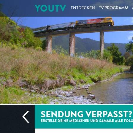
YOUTV
ENTDECKEN
TV PROGRAMM
SENDUNG VERPASST?
ERSTELLE DEINE MEDIATHEK UND SAMMLE ALLE
FOL