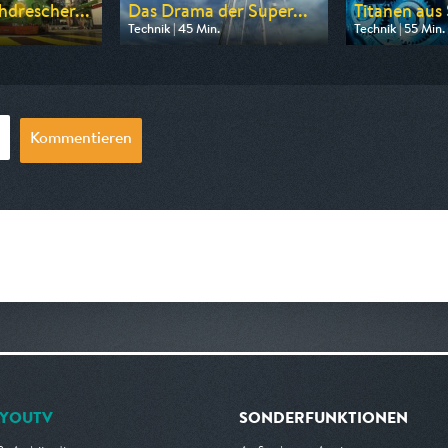
drescher...
Das Drama der Super...
Titanen aus 
Technik | 45 Min.
Technik | 55 Min.
n WELT
Ausgestrahlt von ZDF
Ausgestrahlt v
17:30
am 08.08.2026, 02:00
am 08.08.2026,
Kommentieren
YOUTV
SONDERFUNKTIONEN