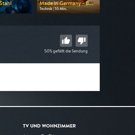
Stahl
Made in Germany - B...
Technik | 55 Min.
on DMAX
Ausgestrahlt von N24 Doku
 08:55
am 09.08.2026, 14:05
50% gefällt die Sendung
TV UND WOHNZIMMER