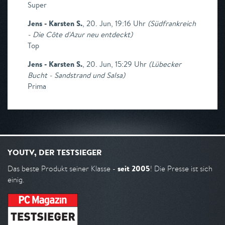
Super
Jens - Karsten S.
,
20. Jun, 19:16 Uhr
(
Südfrankreich
- Die Côte d'Azur neu entdeckt
)
Top
Jens - Karsten S.
,
20. Jun, 15:29 Uhr
(
Lübecker
Bucht - Sandstrand und Salsa
)
Prima
YOUTV, DER TESTSIEGER
seit 2005
Das beste Produkt seiner Klasse -
! Die Presse ist sich
einig.