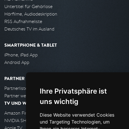
Untertitel für Gehörlose
Hörfilme, Audiodeskription
RSS Aufnahmeliste
Deutsches TV im Ausland
SMARTPHONE & TABLET
iPhone, iPad App
Android App
PARTNER
Partnerliste
Ihre Privatsphäre ist
Partner werden
uns wichtig
TV UND WOHNZIMMER
Amazon FireTV
Diese Website verwendet Cookies
NVIDIA SHIELD, Google TV
und Targeting Technologien, um
Apple TV
Ihnen ein besseres Internet-