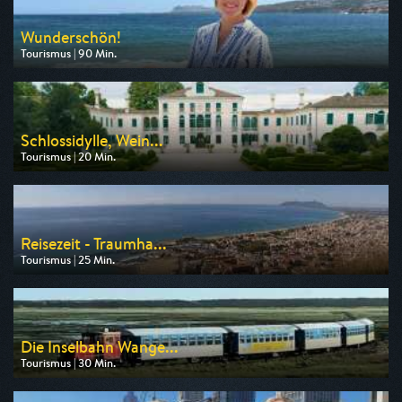
Wunderschön!
Tourismus | 90 Min.
Ausgestrahlt von HR
am 07.08.2026, 20:15
Schlossidylle, Wein...
Tourismus | 20 Min.
Ausgestrahlt von 3sat
am 08.08.2026, 23:05
Reisezeit - Traumha...
Tourismus | 25 Min.
Ausgestrahlt von 3sat
am 08.08.2026, 15:05
Die Inselbahn Wange...
Tourismus | 30 Min.
Ausgestrahlt von 3sat
am 08.08.2026, 15:30