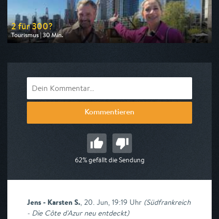
2 für 300?
Tourismus | 30 Min.
Ausgestrahlt von WDR
am 07.08.2026, 18:15
Kommentieren
62% gefällt die Sendung
Jens - Karsten S.
,
20. Jun, 19:19 Uhr
(
Südfrankreich
- Die Côte d'Azur neu entdeckt
)