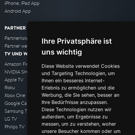
iPhone, iPad App
Android App
PARTNER
Partnerliste
Ihre Privatsphäre ist
Partner werden
uns wichtig
TV UND WOHNZIMMER
Amazon FireTV
Diese Website verwendet Cookies
NVIDIA SHIELD, Google TV
und Targeting Technologien, um
Apple TV
Ihnen ein besseres Internet-
Roku
Erlebnis zu ermöglichen und die
Werbung, die Sie sehen, besser an
Xbox One
Ihre Bedürfnisse anzupassen.
Google Cast
Diese Technologien nutzen wir
Samsung TV
außerdem, um Ergebnisse zu
LG TV
messen, um zu verstehen, woher
Philips TV
unsere Besucher kommen oder um