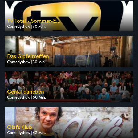
TV Total - Sommer-E...
Comedyshow | 70 Min.
Ausgestrahlt von Pro 7
am 11.08.2026, 20:15
Das Gipfeltreffen
Comedyshow | 30 Min.
Ausgestrahlt von ARD
am 13.08.2026, 23:50
Genial daneben
Comedyshow | 60 Min.
Ausgestrahlt von RTLZWEI
am 13.08.2026, 20:15
Olafs Klub
Comedyshow | 45 Min.
Ausgestrahlt von One