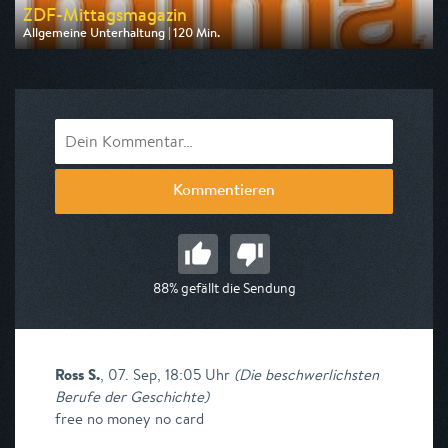
ZDF-Mittagsmagazin
Allgemeine Unterhaltung | 120 Min.
Ausgestrahlt von ZDF
am 10.08.2026, 12:00
Kommentieren
88% gefällt die Sendung
Ross S.
,
07. Sep, 18:05 Uhr
(
Die beschwerlichsten
Berufe der Geschichte
)
free no money no card