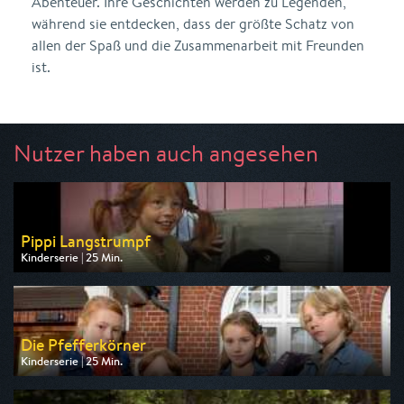
Abenteuer. Ihre Geschichten werden zu Legenden,
während sie entdecken, dass der größte Schatz von
allen der Spaß und die Zusammenarbeit mit Freunden
ist.
Nutzer haben auch angesehen
Pippi Langstrumpf
Kinderserie | 25 Min.
Ausgestrahlt von ZDF
am 08.08.2026, 09:35
Die Pfefferkörner
Kinderserie | 25 Min.
Ausgestrahlt von ARD
am 08.08.2026, 08:55