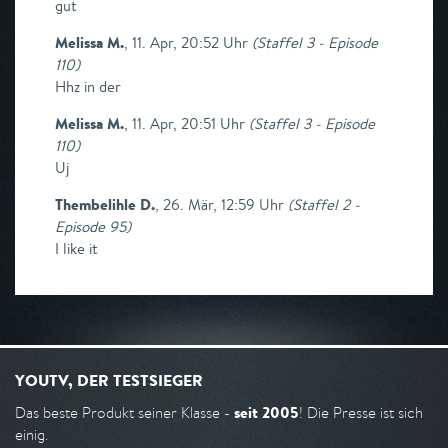
gut
Melissa M.
,
11. Apr, 20:52 Uhr
(
Staffel 3 - Episode
110
)
Hhz in der
Melissa M.
,
11. Apr, 20:51 Uhr
(
Staffel 3 - Episode
110
)
Uj
Thembelihle D.
,
26. Mär, 12:59 Uhr
(
Staffel 2 -
Episode 95
)
I like it
YOUTV, DER TESTSIEGER
seit 2005
Das beste Produkt seiner Klasse -
! Die Presse ist sich
einig.