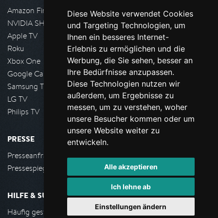
Amazon FireTV
Diese Website verwendet Cookies
NVIDIA SHIELD, Google TV
und Targeting Technologien, um
Apple TV
Ihnen ein besseres Internet-
Roku
Erlebnis zu ermöglichen und die
Werbung, die Sie sehen, besser an
Xbox One
Ihre Bedürfnisse anzupassen.
Google Cast
Diese Technologien nutzen wir
Samsung TV
außerdem, um Ergebnisse zu
LG TV
messen, um zu verstehen, woher
Philips TV
unsere Besucher kommen oder um
unsere Website weiter zu
PRESSE
entwickeln.
Presseanfrage stellen
Alle akzeptieren
Pressespiegel
Ich lehne ab
HILFE & SUPPORT
Einstellungen ändern
Häufig gestellte Fragen