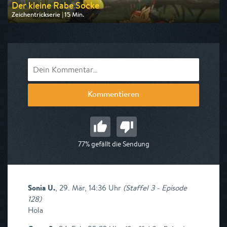
Der kleine Rabe Socke
Zeichentrickserie | 15 Min.
Ausgestrahlt von KiKA
am 08.08.2026, 08:10
Kommentieren
77% gefällt die Sendung
Sonia U.
,
29. Mär, 14:36 Uhr
(
Staffel 3 - Episode
128
)
Hola