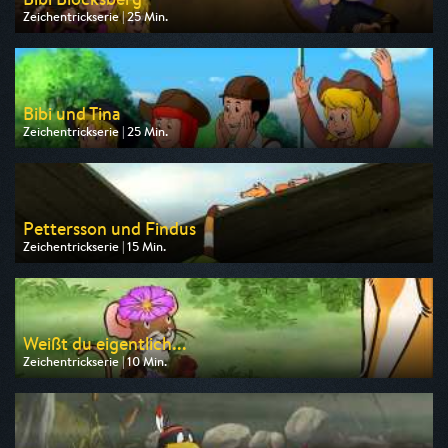
Zeichentrickserie | 25 Min.
Ausgestrahlt von ZDF
am 08.08.2026, 07:30
Bibi und Tina
Zeichentrickserie | 25 Min.
Ausgestrahlt von ZDF
am 08.08.2026, 09:10
Pettersson und Findus
Zeichentrickserie | 15 Min.
Ausgestrahlt von ZDF
am 09.08.2026, 06:45
Weißt du eigentlich...
Zeichentrickserie | 10 Min.
Ausgestrahlt von KiKA
am 08.08.2026, 09:10