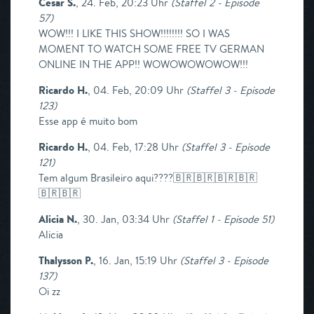
Cesar S.
,
24. Feb, 20:23 Uhr
(
Staffel 2 - Episode
57
)
WOW!!! I LIKE THIS SHOW!!!!!!!! SO I WAS
MOMENT TO WATCH SOME FREE TV GERMAN
ONLINE IN THE APP!! WOWOWOWOWOW!!!
Ricardo H.
,
04. Feb, 20:09 Uhr
(
Staffel 3 - Episode
123
)
Esse app é muito bom
Ricardo H.
,
04. Feb, 17:28 Uhr
(
Staffel 3 - Episode
121
)
Tem algum Brasileiro aqui????🇧🇷🇧🇷🇧🇷🇧🇷
🇧🇷🇧🇷
Alicia N.
,
30. Jan, 03:34 Uhr
(
Staffel 1 - Episode 51
)
Alicia
Thalysson P.
,
16. Jan, 15:19 Uhr
(
Staffel 3 - Episode
137
)
Oi zz