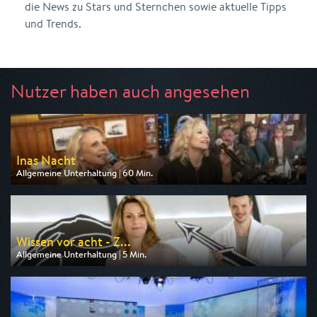
die News zu Stars und Sternchen sowie aktuelle Tipps
und Trends.
Nutzer haben auch angesehen
Inas Nacht
Allgemeine Unterhaltung | 60 Min.
Ausgestrahlt von ARD
am 08.08.2026, 23:40
Wissen vor acht - Z...
Allgemeine Unterhaltung | 5 Min.
Ausgestrahlt von ARD
am 07.08.2026, 19:45