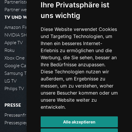
Partnerliste
Ihre Privatsphäre ist
Partner werden
uns wichtig
TV UND WOHNZIMMER
Amazon FireTV
Diese Website verwendet Cookies
NVIDIA SHIELD, Google TV
und Targeting Technologien, um
Apple TV
Ihnen ein besseres Internet-
Roku
Erlebnis zu ermöglichen und die
Werbung, die Sie sehen, besser an
Xbox One
Ihre Bedürfnisse anzupassen.
Google Cast
Diese Technologien nutzen wir
Samsung TV
außerdem, um Ergebnisse zu
LG TV
messen, um zu verstehen, woher
Philips TV
unsere Besucher kommen oder um
unsere Website weiter zu
PRESSE
entwickeln.
Presseanfrage stellen
Alle akzeptieren
Pressespiegel