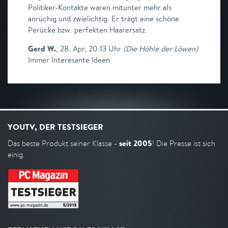
Politiker-Kontakte waren mitunter mehr als
anrüchig und zwielichtig. Er trägt eine schöne
Perücke bzw. perfekten Haarersatz.
Gerd W.
,
28. Apr, 20:13 Uhr
(
Die Höhle der Löwen
)
Immer Interesante Ideen
YOUTV, DER TESTSIEGER
seit 2005
Das beste Produkt seiner Klasse -
! Die Presse ist sich
einig.