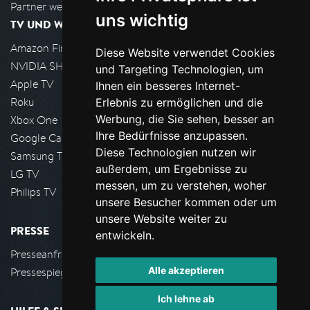
Partner werden
uns wichtig
TV UND WOHNZIMMER
Amazon FireTV
Diese Website verwendet Cookies
NVIDIA SHIELD, Google TV
und Targeting Technologien, um
Apple TV
Ihnen ein besseres Internet-
Roku
Erlebnis zu ermöglichen und die
Werbung, die Sie sehen, besser an
Xbox One
Ihre Bedürfnisse anzupassen.
Google Cast
Diese Technologien nutzen wir
Samsung TV
außerdem, um Ergebnisse zu
LG TV
messen, um zu verstehen, woher
Philips TV
unsere Besucher kommen oder um
unsere Website weiter zu
PRESSE
entwickeln.
Presseanfrage stellen
Alle akzeptieren
Pressespiegel
Ich lehne ab