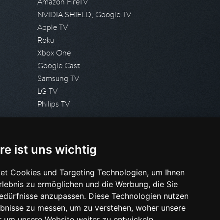
Amazon FireTV
NVIDIA SHIELD, Google TV
Apple TV
Roku
Xbox One
Google Cast
Samsung TV
LG TV
Philips TV
PRESSE
re ist uns wichtig
Presseanfrage stellen
Pressespiegel
et Cookies und Targeting Technologien, um Ihnen
Erlebnis zu ermöglichen und die Werbung, die Sie
HILFE & SUPPORT
Bedürfnisse anzupassen. Diese Technologien nutzen
Häufig gestellte Fragen
bnisse zu messen, um zu verstehen, woher unsere
Anfrage stellen
um unsere Website weiter zu entwickeln.