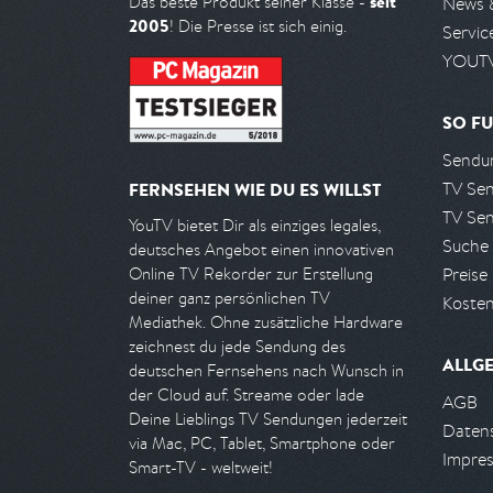
seit
Das beste Produkt seiner Klasse -
News 
2005
! Die Presse ist sich einig.
Servic
YOUTV
SO FU
Sendun
TV Se
FERNSEHEN WIE DU ES WILLST
TV Se
YouTV bietet Dir als einziges legales,
Suche
deutsches Angebot einen innovativen
Preise
Online TV Rekorder zur Erstellung
deiner ganz persönlichen TV
Kosten
Mediathek. Ohne zusätzliche Hardware
zeichnest du jede Sendung des
ALLG
deutschen Fernsehens nach Wunsch in
der Cloud auf. Streame oder lade
AGB
Deine Lieblings TV Sendungen jederzeit
Daten
via Mac, PC, Tablet, Smartphone oder
Impre
Smart-TV - weltweit!