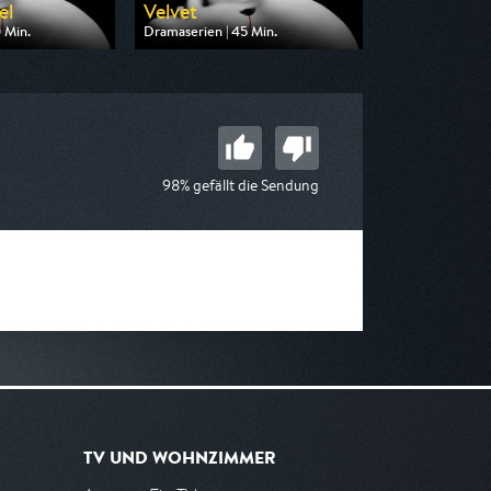
el
Velvet
 Min.
Dramaserien | 45 Min.
n One
Ausgestrahlt von One
16:15
am 08.08.2026, 07:20
98% gefällt die Sendung
TV UND WOHNZIMMER