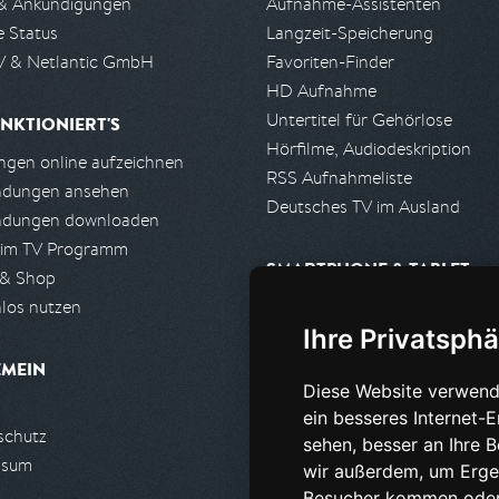
& Ankündigungen
Aufnahme-Assistenten
e Status
Langzeit-Speicherung
 & Netlantic GmbH
Favoriten-Finder
HD Aufnahme
Untertitel für Gehörlose
NKTIONIERT'S
Hörfilme, Audiodeskription
gen online aufzeichnen
RSS Aufnahmeliste
ndungen ansehen
Deutsches TV im Ausland
ndungen downloaden
 im TV Programm
SMARTPHONE & TABLET
 & Shop
los nutzen
iPhone, iPad App
Ihre Privatsphä
Android App
EMEIN
Diese Website verwend
PARTNER
ein besseres Internet-
schutz
Partnerliste
sehen, besser an Ihre 
ssum
Partner werden
wir außerdem, um Erge
Besucher kommen oder 