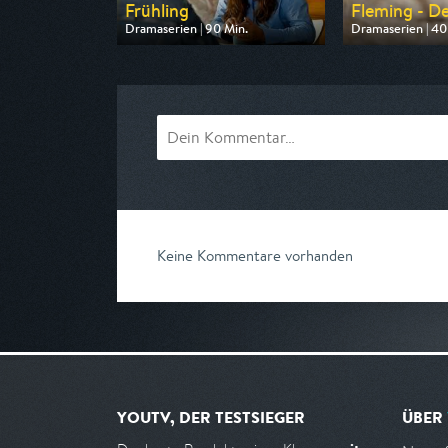
Frühling
Fleming - De
Dramaserien | 90 Min.
Dramaserien | 40
Ausgestrahlt von ZDF
Ausgestrahlt vo
am 09.08.2026, 20:15
am 11.08.2026, 2
Keine Kommentare vorhanden
YOUTV, DER TESTSIEGER
ÜBER