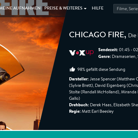
MEINE
AUFNAHMEN
PREISE &
WEITERES
HILFE
Die
CHICAGO FIRE
,
Sendezeit:
01:45 - 02
Genre:
Dramaserien, S
98% gefällt diese Sendung
Darsteller:
Jesse Spencer (Matthew Cas
(Sylvie Brett), David Eigenberg (Chr
Stolte (Randall McHolland), Miranda 
Gallo)
Drehbuch:
Derek Haas, Elizabeth Sh
Regie:
Matt Earl Beesley