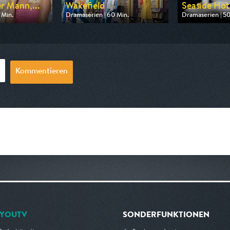
r Mann,...
Wakefield
Seaside Hot
 Min.
Dramaserien | 60 Min.
Dramaserien | 50
n One
Ausgestrahlt von arte
Ausgestrahlt vo
0:15
am 10.08.2026, 22:40
am 08.08.2026, 
Kommentieren
YOUTV
SONDERFUNKTIONEN