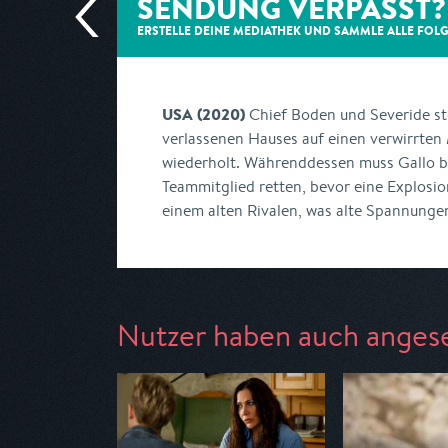
SENDUNG VERPASST?
ERSTELLE DEINE MEDIATHEK UND SAMMLE ALLE
FOL
USA (2020)
Chief Boden und Severide sto
verlassenen Hauses auf einen verwirrte
wiederholt. Währenddessen muss Gallo be
Teammitglied retten, bevor eine Explosi
einem alten Rivalen, was alte Spannunge
Nutzer haben auch anges