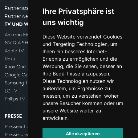
Partnerliste
Ihre Privatsphäre ist
Partner werden
uns wichtig
TV UND WOHNZIMMER
Amazon FireTV
Diese Website verwendet Cookies
NVIDIA SHIELD, Google TV
und Targeting Technologien, um
Apple TV
Ihnen ein besseres Internet-
Roku
Erlebnis zu ermöglichen und die
Werbung, die Sie sehen, besser an
Xbox One
Ihre Bedürfnisse anzupassen.
Google Cast
Diese Technologien nutzen wir
Samsung TV
außerdem, um Ergebnisse zu
LG TV
messen, um zu verstehen, woher
Philips TV
unsere Besucher kommen oder um
unsere Website weiter zu
PRESSE
entwickeln.
Presseanfrage stellen
Alle akzeptieren
Pressespiegel