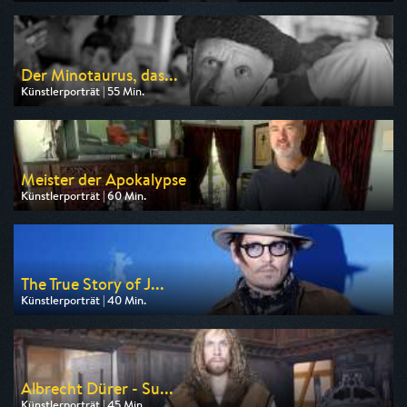
Ausgestrahlt von ZDF
am 08.08.2026, 02:45
Der Minotaurus, das...
Künstlerporträt | 55 Min.
Ausgestrahlt von arte
am 09.08.2026, 17:00
Meister der Apokalypse
Künstlerporträt | 60 Min.
Ausgestrahlt von Phoenix
am 07.08.2026, 22:30
The True Story of J...
Künstlerporträt | 40 Min.
Ausgestrahlt von 3sat
am 10.08.2026, 19:20
Albrecht Dürer - Su...
Künstlerporträt | 45 Min.