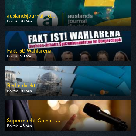
auslandsjournal - d...
Politik | 30 Min.
Ausgestrahlt von ZDF
am 03.09.2026, 00:45
Fakt ist! Wahlarena
Politik | 90 Min.
Ausgestrahlt von MDR
am 12.08.2026, 21:00
Berlin direkt
Politik | 20 Min.
Ausgestrahlt von ZDF
am 30.08.2026, 19:10
Supermacht China - ...
Politik | 45 Min.
Ausgestrahlt von n-tv
am 25.08.2026, 00:50