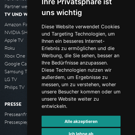
Ihre Privatsphäre ist
Partner werden
uns wichtig
TV UND WOHNZIMMER
Amazon FireTV
Diese Website verwendet Cookies
NVIDIA SHIELD, Google TV
und Targeting Technologien, um
Apple TV
Ihnen ein besseres Internet-
Roku
Erlebnis zu ermöglichen und die
Werbung, die Sie sehen, besser an
Xbox One
Ihre Bedürfnisse anzupassen.
Google Cast
Diese Technologien nutzen wir
Samsung TV
außerdem, um Ergebnisse zu
LG TV
messen, um zu verstehen, woher
Philips TV
unsere Besucher kommen oder um
unsere Website weiter zu
PRESSE
entwickeln.
Presseanfrage stellen
Alle akzeptieren
Pressespiegel
Ich lehne ab