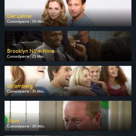
Der Lehrer
Comedyserie | 50 Min.
Ausgestrahlt von RTLup
am 07.08.2026, 20:15
Brooklyn Nine-Nine
Comedyserie | 25 Min.
Ausgestrahlt von Pro 7 Maxx
am 08.08.2026, 20:15
Stromberg
Comedyserie | 35 Min.
Ausgestrahlt von Sport 1
am 09.08.2026, 20:15
Mum
Comedyserie | 30 Min.
Ausgestrahlt von arte
am 06.08.2026, 23:05