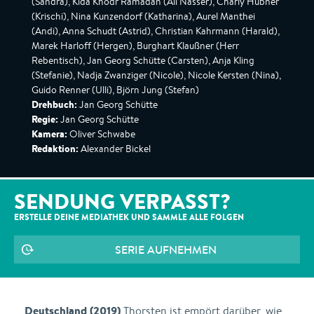
(Sandra), Kida Khodr Ramadan (Ali Nasser), Charly Hübner
(Krischi), Nina Kunzendorf (Katharina), Aurel Manthei
(Andi), Anna Schudt (Astrid), Christian Kahrmann (Harald),
Marek Harloff (Hergen), Burghart Klaußner (Herr
Rebentisch), Jan Georg Schütte (Carsten), Anja Kling
(Stefanie), Nadja Zwanziger (Nicole), Nicole Kersten (Nina),
Guido Renner (Ulli), Björn Jung (Stefan)
Drehbuch:
Jan Georg Schütte
Regie:
Jan Georg Schütte
Kamera:
Oliver Schwabe
Redaktion:
Alexander Bickel
SENDUNG VERPASST?
ERSTELLE DEINE MEDIATHEK UND SAMMLE ALLE
FOLGEN
SERIE AUFNEHMEN
Deutschland (2019)
Thorsten ist empört darüber, wie