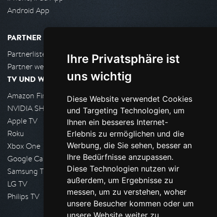
Android App
PARTNER
Partnerliste
Ihre Privatsphäre ist
Partner werden
uns wichtig
TV UND WOHNZIMMER
Amazon FireTV
Diese Website verwendet Cookies
NVIDIA SHIELD, Google TV
und Targeting Technologien, um
Apple TV
Ihnen ein besseres Internet-
Roku
Erlebnis zu ermöglichen und die
Werbung, die Sie sehen, besser an
Xbox One
Ihre Bedürfnisse anzupassen.
Google Cast
Diese Technologien nutzen wir
Samsung TV
außerdem, um Ergebnisse zu
LG TV
messen, um zu verstehen, woher
Philips TV
unsere Besucher kommen oder um
unsere Website weiter zu