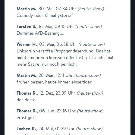
Martin M.
,
30. Mai, 07:34 Uhr
(
heute-show
)
Comedy oder Klimahysterie?
Torsten S.
,
16. Mai, 09:15 Uhr
(
heute-show
)
Dummes AfD-Bashing....
Werner H.
,
03. Mai, 06:38 Uhr
(
heute-show
)
Linksgrün versiffte Propagandasendung. Das hat
nichts mehr von komisch oder lustig. Ist nicht mal
mehr Satire, nur noch peinlich.
Martin M.
,
28. Mär, 12:11 Uhr
(
heute-show
)
früher besser, heute immer einseitiger
Thomas R.
,
12. Dez, 23:39 Uhr
(
heute-show
)
der Beste
Thomas R.
,
06. Jun, 23:16 Uhr
(
heute-show
)
er ist gut
Jochen K.
,
24. Mai, 01:29 Uhr
(
heute-show
)