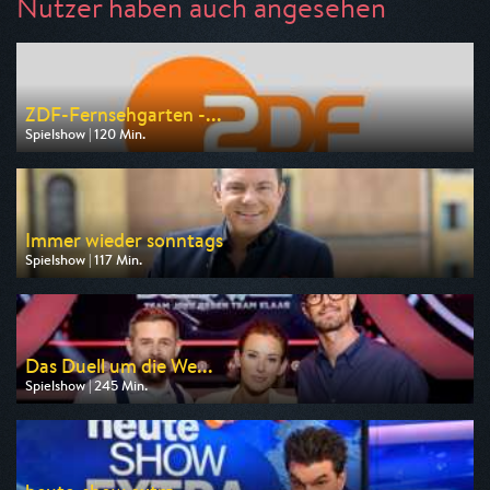
Nutzer haben auch angesehen
ZDF-Fernsehgarten -...
Spielshow | 120 Min.
Ausgestrahlt von ZDF
am 09.08.2026, 12:00
Immer wieder sonntags
Spielshow | 117 Min.
Ausgestrahlt von ARD
am 09.08.2026, 10:03
Das Duell um die We...
Spielshow | 245 Min.
Ausgestrahlt von Pro 7
am 08.08.2026, 20:15