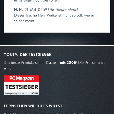
er ist sogar noch viel toller!
H. H.
,
21. Mai, 01:59 Uhr
(
heute-show
)
Dieser freche Herr Welke ist nicht so toll, wie er
selber meint.
YOUTV, DER TESTSIEGER
seit 2005
Das beste Produkt seiner Klasse -
! Die Presse ist sich
einig.
FERNSEHEN WIE DU ES WILLST