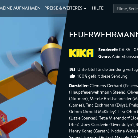
MEINE
AUFNAHMEN
PREISE &
WEITERES
HILFE
FEUERWEHRMAN
Sendezeit:
06:35 - 0
Genre:
Animationsser
Untertitel für die Sendung verfü
100% gefällt diese Sendung
Darsteller:
Clemens Gerhard (Feuerw
(Hauptfeuerwehrmann Steele), Oliver 
(Norman), Merete Brettschneider (Ma
(James), Tina Eschmann (Dilys), Phili
Grimm (Arnold McKinley), Liza Ohm (E
(Lizzie Sparkes), Tetje Mierendorf (
(Ben), Joey Cordevin (Gwendolyn), B
Henry König (Gareth), Nadine Wöbs (J
Samuel Zekarias (Polizist Malcolm), 