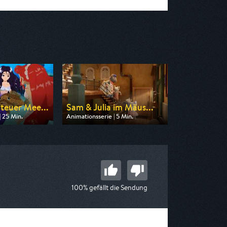
teuer Mee...
Sam & Julia im Mäus...
| 25 Min.
Animationsserie | 5 Min.
n ZDF
Ausgestrahlt von ZDF
 08:45
am 09.08.2026, 06:25
100% gefällt die Sendung