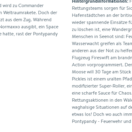
Hintergrundinformationen:
F
nd wird zu Commander
Rettungsteams sorgen für Sic
hen Weltraumrakete. Doch der
Hafenstädtchen an der briti
rzt aus dem Zug. Während
wieder spannende Einsätze fü
 Normaxxo ausgibt, ein Space
zu löschen ist, eine Wanderg
e hatte, rast der Pontypandy
Menschen in Seenot sind: Feu
Wasserwacht greifen als Tea
anderen aus der Not zu helfe
Flugzeug Fireswift am brandn
Action vorprogrammiert. Der
Moose will 30 Tage am Stück 
Pickles ist einem uralten Pfa
modifizierter Super-Roller, 
eine scharfe Sauce für Cha
Rettungsaktionen in den Wäl
waghalsige Situationen auf d
etwas los! Doch wo auch imme
Pontypandy - Feuerwehr und P