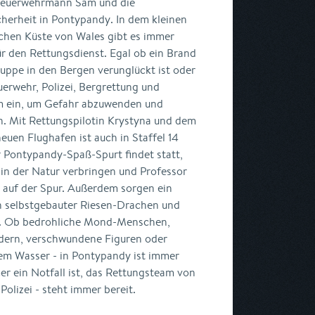
euerwehrmann Sam und die
herheit in Pontypandy. In dem kleinen
schen Küste von Wales gibt es immer
r den Rettungsdienst. Egal ob ein Brand
ruppe in den Bergen verunglückt ist oder
erwehr, Polizei, Bergrettung und
m ein, um Gefahr abzuwenden und
n. Mit Rettungspilotin Krystyna und dem
euen Flughafen ist auch in Staffel 14
 Pontypandy-Spaß-Spurt findet statt,
in der Natur verbringen und Professor
d auf der Spur. Außerdem sorgen ein
ein selbstgebauter Riesen-Drachen und
os. Ob bedrohliche Mond-Menschen,
dern, verschwundene Figuren oder
em Wasser - in Pontypandy ist immer
r ein Notfall ist, das Rettungsteam von
olizei - steht immer bereit.