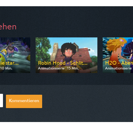
ehen
e star...
Robin Hood - Schlit...
H2O - Aben
 10 Min.
Animationsserie | 15 Min.
Animationsserie 
 ZDF
Ausgestrahlt von ZDF
Ausgestrahlt vo
07:00
am 08.08.2026, 08:20
am 08.08.2026,
Kommentieren