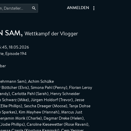
ANMELDEN
Wettkampf der Vlogger
N SAM
,
6:45, 18.05.2026
ie, Episode 194
gbar
ehrmann Sam), Achim Schülke
Böttcher (Elvis), Simona Pahl (Penny), Florian Leroy
ndy), Carlotta Pahl (Sarah), Henry Schneider
p Schwarz (Mike), Jürgen Holdorf (Trevor), Jesse
llie Phillips), Sascha Draeger (Moose), Tanja Dohse
Joe Sparkes), Kim Mayhew (Hannah), Marcus Just
enjamin Morik (Charlie), Dagmar Dreke (Helen),
odie Phillips), Caroline Kiesewetter (Rose Ravani),
Vanessa Czapla (Krystyna Kaminski), Cem Yeginer