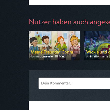
Nutzer haben auch anges
Meine Freundin Conni
Wickie und di
Animationsserie | 10 Min.
Animationsserie |
Ausgestrahlt von ZDF
Ausgestrahlt von
am 08.08.2026, 06:40
am 09.08.2026, 