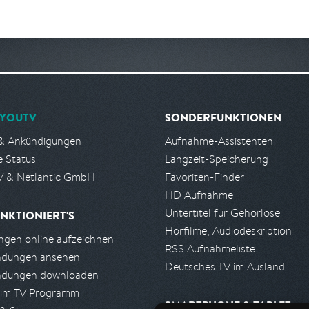
YOUTV
SONDERFUNKTIONEN
& Ankündigungen
Aufnahme-Assistenten
e Status
Langzeit-Speicherung
 & Netlantic GmbH
Favoriten-Finder
HD Aufnahme
Untertitel für Gehörlose
NKTIONIERT'S
Hörfilme, Audiodeskription
gen online aufzeichnen
RSS Aufnahmeliste
ndungen ansehen
Deutsches TV im Ausland
ndungen downloaden
 im TV Programm
SMARTPHONE & TABLET