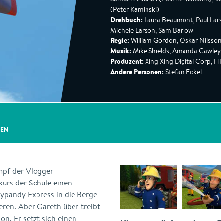
(Peter Kaminski)
Drehbuch:
Laura Beaumont, Paul Lar
Michele Larson, Sam Barlow
Regie:
William Gordon, Oskar Nilsso
Musik:
Mike Shields, Amanda Cawley
Produzent:
Xing Xing Digital Corp, H
Andere Personen:
Stefan Eckel
GEN
pf der Vlogger
urs der Schule einen
ntypandy Express in die Berge
ieren. Aber Gareth über-treibt
on. Er setzt sich einen