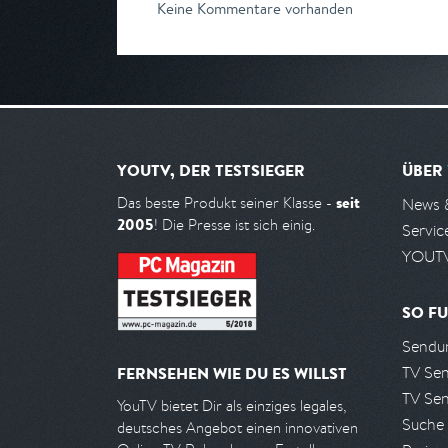
Keine Kommentare vorhanden
YOUTV, DER TESTSIEGER
ÜBER
seit
Das beste Produkt seiner Klasse -
News 
2005
! Die Presse ist sich einig.
Servic
YOUTV
SO FU
Sendun
TV Se
FERNSEHEN WIE DU ES WILLST
TV Se
YouTV bietet Dir als einziges legales,
Suche
deutsches Angebot einen innovativen