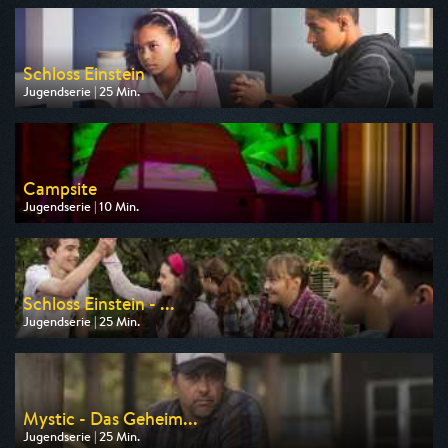
Schloss Einstein
Jugendserie | 25 Min.
Ausgestrahlt von NDR
am 06.08.2026, 06:20
Campsite
Jugendserie | 10 Min.
Ausgestrahlt von WDR
am 07.08.2026, 07:25
Schloss Einstein - ...
Jugendserie | 25 Min.
Ausgestrahlt von KiKA
am 06.08.2026, 14:10
Mystic - Das Geheim...
Jugendserie | 25 Min.