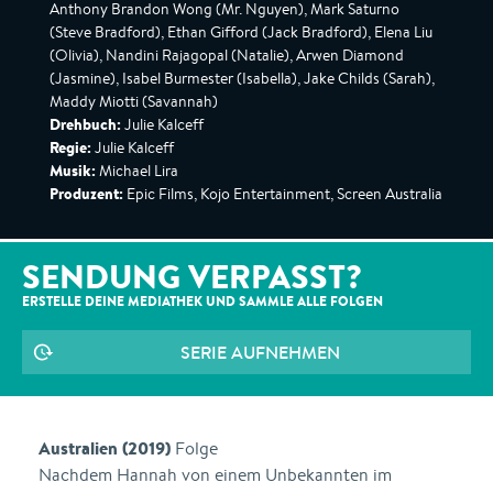
Anthony Brandon Wong (Mr. Nguyen), Mark Saturno
(Steve Bradford), Ethan Gifford (Jack Bradford), Elena Liu
(Olivia), Nandini Rajagopal (Natalie), Arwen Diamond
(Jasmine), Isabel Burmester (Isabella), Jake Childs (Sarah),
Maddy Miotti (Savannah)
Drehbuch:
Julie Kalceff
Regie:
Julie Kalceff
Musik:
Michael Lira
Produzent:
Epic Films, Kojo Entertainment, Screen Australia
SENDUNG VERPASST?
ERSTELLE DEINE MEDIATHEK UND SAMMLE ALLE
FOLGEN
SERIE AUFNEHMEN
Australien (2019)
Folge
Nachdem Hannah von einem Unbekannten im