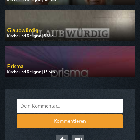
Ausgestrahlt von RTLZWEI
am 09.08.2026, 07:27
Glaubwürdig
Kirche und Religion | 5 Min.
Ausgestrahlt von MDR
am 08.08.2026, 18:45
Prisma
Kirche und Religion | 15 Min.
Ausgestrahlt von ARD alpha
am 09.08.2026, 18:45
Kommentieren