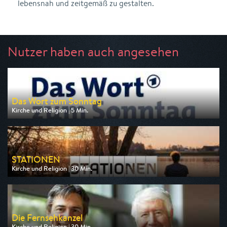
lebensnah und zeitgemäß zu gestalten.
Nutzer haben auch angesehen
Das Wort zum Sonntag
Kirche und Religion | 5 Min.
Ausgestrahlt von ARD
am 08.08.2026, 23:35
STATIONEN
Kirche und Religion | 30 Min.
Ausgestrahlt von BR
am 12.08.2026, 19:00
Die Fernsehkanzel
Kirche und Religion | 30 Min.