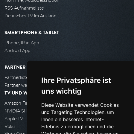
Hörfilme, Audiodeskription
RSS Aufnahmeliste
Deutsches TV im Ausland
SMARTPHONE & TABLET
iPhone, iPad App
Android App
PARTNER
Partnerliste
Ihre Privatsphäre ist
Partner werden
uns wichtig
TV UND WOHNZIMMER
Amazon FireTV
Diese Website verwendet Cookies
NVIDIA SHIELD, Google TV
und Targeting Technologien, um
Apple TV
Ihnen ein besseres Internet-
Roku
Erlebnis zu ermöglichen und die
Werbung, die Sie sehen, besser an