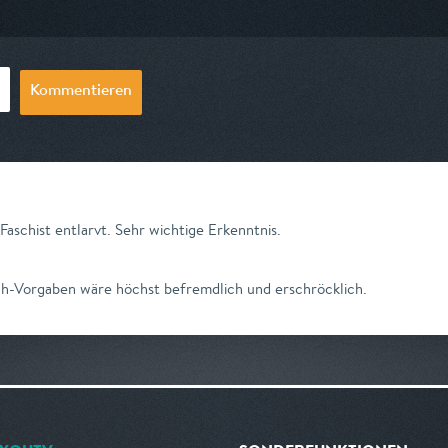
23:40
am 10.08.2026, 17:10
am 11.08.2026, 
Kommentieren
Faschist entlarvt. Sehr wichtige Erkenntnis.
h-Vorgaben wäre höchst befremdlich und erschröcklich.