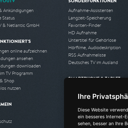
YOUTV
SONDERFUNKTIONEN
& Ankündigungen
Aufnahme-Assistenten
e Status
Langzeit-Speicherung
 & Netlantic GmbH
Favoriten-Finder
HD Aufnahme
Untertitel für Gehörlose
NKTIONIERT'S
Hörfilme, Audiodeskription
gen online aufzeichnen
RSS Aufnahmeliste
ndungen ansehen
Deutsches TV im Ausland
ndungen downloaden
 im TV Programm
SMARTPHONE & TABLET
 & Shop
los nutzen
iPhone, iPad App
Ihre Privatsphä
Android App
EMEIN
Diese Website verwend
PARTNER
ein besseres Internet-
schutz
Partnerliste
sehen, besser an Ihre 