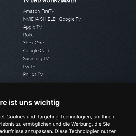
TV UND WOHNZIMMER
Amazon FireTV
NVIDIA SHIELD, Google TV
Apple TV
Roku
Xbox One
Google Cast
Samsung TV
LG TV
Philips TV
PRESSE
re ist uns wichtig
Presseanfrage stellen
Pressespiegel
et Cookies und Targeting Technologien, um Ihnen
Erlebnis zu ermöglichen und die Werbung, die Sie
HILFE & SUPPORT
Bedürfnisse anzupassen. Diese Technologien nutzen