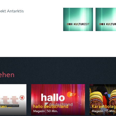
jekt Antarktis
ehen
sen ...
hallo deutschland
Karambolag
Magazin | 50 Min.
Magazin | 15 Min.
n ARD
Ausgestrahlt von ZDF
Ausgestrahlt von