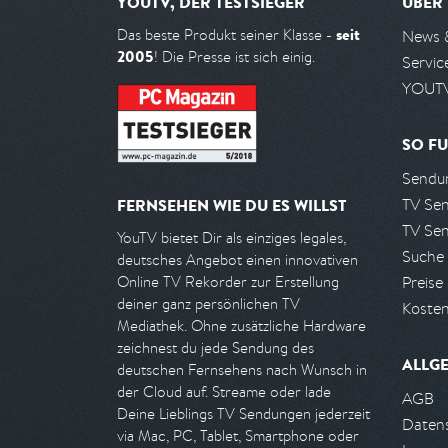
YOUTV, DER TESTSIEGER
ÜBER
seit
Das beste Produkt seiner Klasse -
News 
2005
! Die Presse ist sich einig.
Servic
YOUTV
SO FU
Sendun
TV Se
FERNSEHEN WIE DU ES WILLST
TV Se
YouTV bietet Dir als einziges legales,
Suche
deutsches Angebot einen innovativen
Preise
Online TV Rekorder zur Erstellung
deiner ganz persönlichen TV
Kosten
Mediathek. Ohne zusätzliche Hardware
zeichnest du jede Sendung des
ALLG
deutschen Fernsehens nach Wunsch in
der Cloud auf. Streame oder lade
AGB
Deine Lieblings TV Sendungen jederzeit
Daten
via Mac, PC, Tablet, Smartphone oder