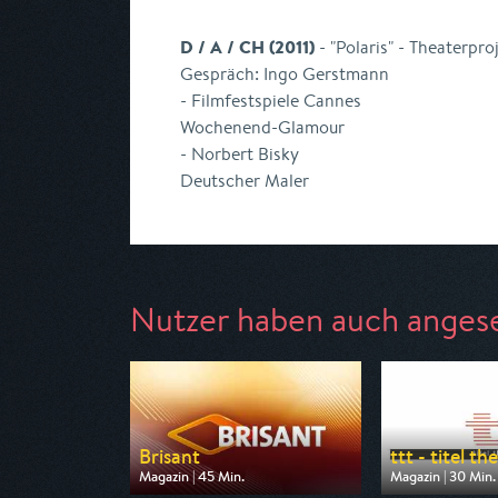
D / A / CH (2011)
- "Polaris" - Theaterpro
Gespräch: Ingo Gerstmann
- Filmfestspiele Cannes
Wochenend-Glamour
- Norbert Bisky
Deutscher Maler
Nutzer haben auch anges
Brisant
ttt - titel the
Magazin | 45 Min.
Magazin | 30 Min.
Ausgestrahlt von ARD
Ausgestrahlt vo