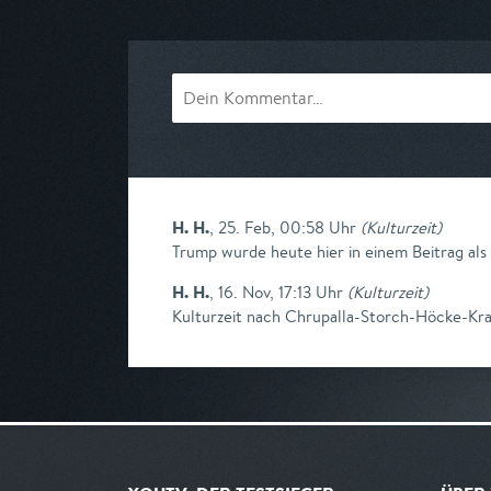
am 10.08.2026, 17:15
am 09.08.2026, 
H. H.
,
25. Feb, 00:58 Uhr
(
Kulturzeit
)
Trump wurde heute hier in einem Beitrag als 
H. H.
,
16. Nov, 17:13 Uhr
(
Kulturzeit
)
Kulturzeit nach Chrupalla-Storch-Höcke-Kra