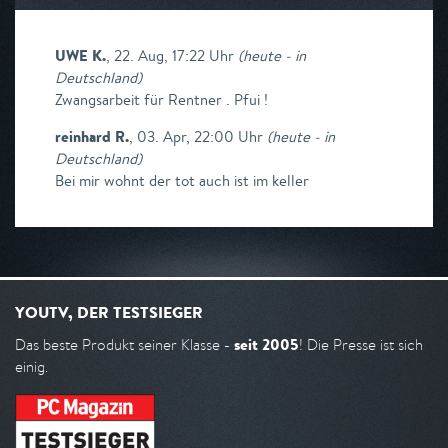
UWE K.
,
22. Aug, 17:22 Uhr
(
heute - in
Deutschland
)
Zwangsarbeit für Rentner . Pfui !
reinhard R.
,
03. Apr, 22:00 Uhr
(
heute - in
Deutschland
)
Bei mir wohnt der tot auch ist im keller
YOUTV, DER TESTSIEGER
seit 2005
Das beste Produkt seiner Klasse -
! Die Presse ist sich
einig.