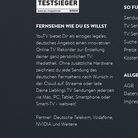
SO FU
Sendun
TV Se
FERNSEHEN WIE DU ES WILLST
TV Se
YouTV bietet Dir als einziges legales,
Suche
deutsches Angebot einen innovativen
Preise
Online TV Rekorder zur Erstellung
deiner ganz persönlichen TV
Kosten
Mediathek. Ohne zusätzliche Hardware
zeichnest du jede Sendung des
ALLG
deutschen Fernsehens nach Wunsch in
der Cloud auf. Streame oder lade
AGB
Deine Lieblings TV Sendungen jederzeit
Daten
via Mac, PC, Tablet, Smartphone oder
Impre
Smart-TV - weltweit!
Partner: Deutsche Telekom, Vodafone,
NVIDIA und Weitere.