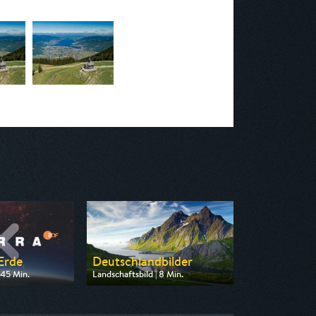
 Erde
Deutschlandbilder
 45 Min.
Landschaftsbild | 8 Min.
n ZDF neo
Ausgestrahlt von ARD
16:55
am 07.08.2026, 04:50