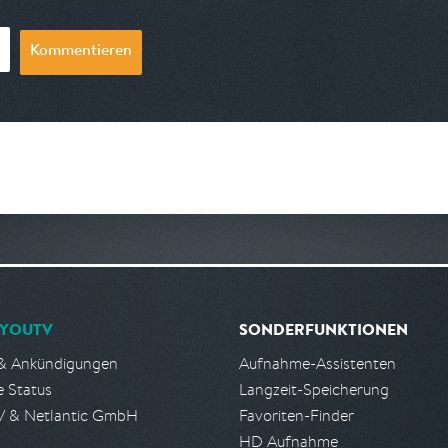
Kommentieren
YOUTV
SONDERFUNKTIONEN
& Ankündigungen
Aufnahme-Assistenten
e Status
Langzeit-Speicherung
 & Netlantic GmbH
Favoriten-Finder
HD Aufnahme