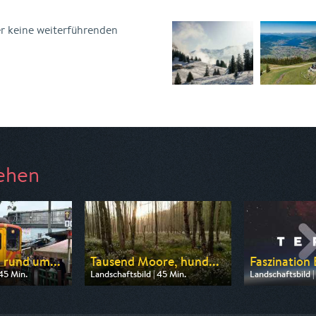
er keine weiterführenden
ehen
 rund um...
Tausend Moore, hund...
Faszination
 45 Min.
Landschaftsbild | 45 Min.
Landschaftsbild |
 ARD alpha
Ausgestrahlt von rbb
Ausgestrahlt vo
20:15
am 09.08.2026, 20:15
am 08.08.2026, 