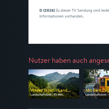
D (2026)
Zu dieser TV Sendung sind leid
Informationen vorhanden.
Nutzer haben auch anges
Wildes Japan - Land...
Mit dem Zug
Landschaftsbild | 45 Min.
Landschaftsbild |
Ausgestrahlt von Phoenix
Ausgestrahlt von
am 07.08.2026, 20:15
am 07.08.2026, 