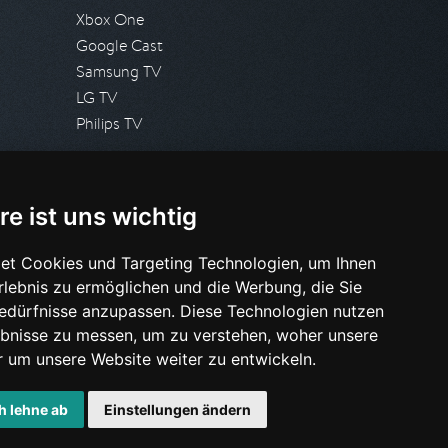
Xbox One
Google Cast
Samsung TV
LG TV
Philips TV
PRESSE
re ist uns wichtig
Presseanfrage stellen
Pressespiegel
et Cookies und Targeting Technologien, um Ihnen
Erlebnis zu ermöglichen und die Werbung, die Sie
HILFE & SUPPORT
Bedürfnisse anzupassen. Diese Technologien nutzen
Häufig gestellte Fragen
bnisse zu messen, um zu verstehen, woher unsere
Anfrage stellen
um unsere Website weiter zu entwickeln.
h lehne ab
Einstellungen ändern