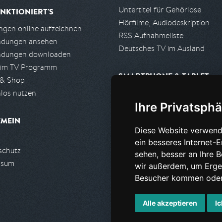
Untertitel für Gehörlose
NKTIONIERT'S
Hörfilme, Audiodeskription
gen online aufzeichnen
RSS Aufnahmeliste
ndungen ansehen
Deutsches TV im Ausland
ndungen downloaden
 im TV Programm
SMARTPHONE & TABLET
 & Shop
los nutzen
iPhone, iPad App
Ihre Privatsphä
Android App
EMEIN
Diese Website verwend
PARTNER
ein besseres Internet-
schutz
Partnerliste
sehen, besser an Ihre 
ssum
Partner werden
wir außerdem, um Erge
Besucher kommen oder 
Alle akzeptieren
Ic