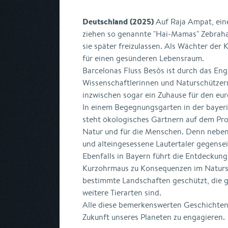
Deutschland (2025)
Auf Raja Ampat, eine
ziehen so genannte "Hai-Mamas" Zebrahai
sie später freizulassen. Als Wächter der 
für einen gesünderen Lebensraum.
Barcelonas Fluss Besòs ist durch das E
Wissenschaftlerinnen und Naturschützern
inzwischen sogar ein Zuhause für den eur
In einem Begegnungsgarten in der bayer
steht ökologisches Gärtnern auf dem Pro
Natur und für die Menschen. Denn neben
und alteingesessene Lautertaler gegenseit
Ebenfalls in Bayern führt die Entdeckun
Kurzohrmaus zu Konsequenzen im Naturs
bestimmte Landschaften geschützt, die g
weitere Tierarten sind.
Alle diese bemerkenswerten Geschichten z
Zukunft unseres Planeten zu engagieren.