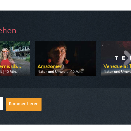
ehen
rnis üb...
Amazonien
Venezuelas T
 | 45 Min.
Natur und Umwelt | 45 Min.
Natur und Umwel
3sat
Ausgestrahlt von ZDF neo
Ausgestrahlt vo
0:15
am 08.08.2026, 13:15
am 08.08.2026,
Kommentieren