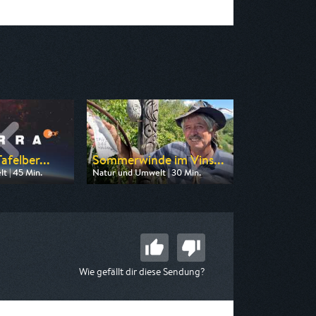
afelber...
Sommerwinde im Vins...
t | 45 Min.
Natur und Umwelt | 30 Min.
n ZDF neo
Ausgestrahlt von BR
 14:00
am 08.08.2026, 17:15
Wie gefällt dir diese Sendung?