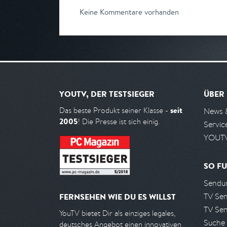
Keine Kommentare vorhanden
YOUTV, DER TESTSIEGER
ÜBER
seit
Das beste Produkt seiner Klasse -
News 
2005
! Die Presse ist sich einig.
Servic
YOUTV
SO FU
Sendun
TV Se
FERNSEHEN WIE DU ES WILLST
TV Se
YouTV bietet Dir als einziges legales,
Suche
deutsches Angebot einen innovativen