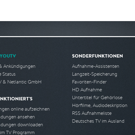
YOUTV
SONDERFUNKTIONEN
& Ankündigungen
Aufnahme-Assistenten
e Status
Langzeit-Speicherung
 & Netlantic GmbH
Favoriten-Finder
HD Aufnahme
Untertitel für Gehörlose
NKTIONIERT'S
Hörfilme, Audiodeskription
gen online aufzeichnen
RSS Aufnahmeliste
ndungen ansehen
Deutsches TV im Ausland
ndungen downloaden
 im TV Programm