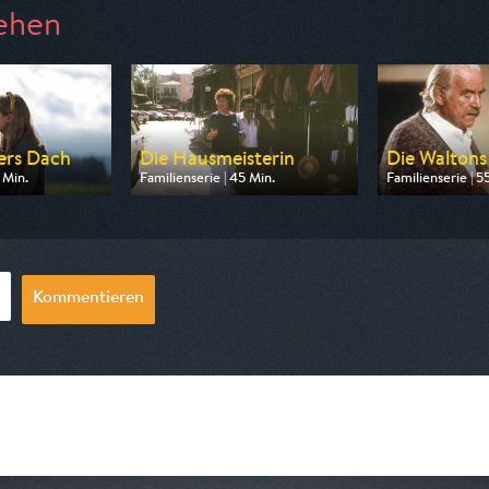
ehen
ters Dach
Die Hausmeisterin
Die Waltons
 Min.
Familienserie | 45 Min.
Familienserie | 5
n ARD
Ausgestrahlt von BR
Ausgestrahlt von
08:35
am 11.08.2026, 20:15
am 06.08.2026,
Kommentieren