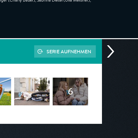
nger (Charly Bauer), Sabrina Dietel (Ulla Meißner),
SERIE AUFNEHMEN