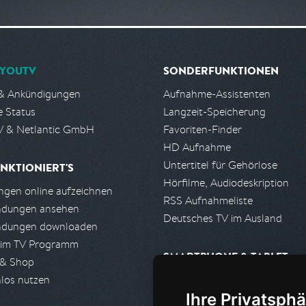
YOUTV
SONDERFUNKTIONEN
& Ankündigungen
Aufnahme-Assistenten
e Status
Langzeit-Speicherung
 & Netlantic GmbH
Favoriten-Finder
HD Aufnahme
Untertitel für Gehörlose
NKTIONIERT'S
Hörfilme, Audiodeskription
gen online aufzeichnen
RSS Aufnahmeliste
ndungen ansehen
Deutsches TV im Ausland
ndungen downloaden
 im TV Programm
SMARTPHONE & TABLET
 & Shop
los nutzen
iPhone, iPad App
Ihre Privatsphä
Android App