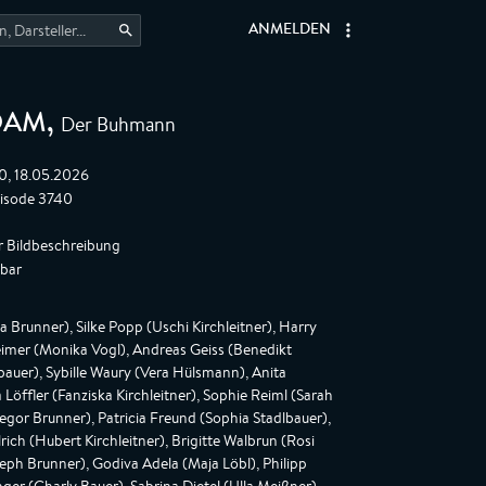
ANMELDEN
Der Buhmann
OAM
,
0, 18.05.2026
pisode 3740
r Bildbeschreibung
gbar
Brunner), Silke Popp (Uschi Kirchleitner), Harry
Reimer (Monika Vogl), Andreas Geiss (Benedikt
bauer), Sybille Waury (Vera Hülsmann), Anita
 Löffler (Fanziska Kirchleitner), Sophie Reiml (Sarah
egor Brunner), Patricia Freund (Sophia Stadlbauer),
ich (Hubert Kirchleitner), Brigitte Walbrun (Rosi
eph Brunner), Godiva Adela (Maja Löbl), Philipp