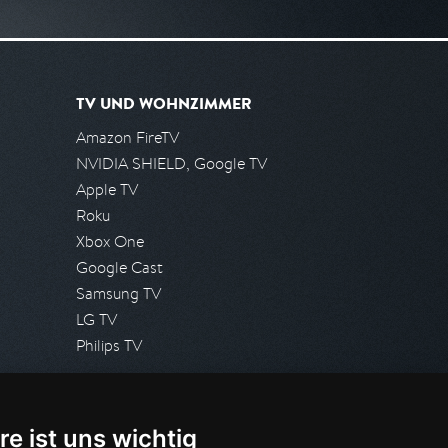
TV UND WOHNZIMMER
Amazon FireTV
NVIDIA SHIELD, Google TV
Apple TV
Roku
Xbox One
Google Cast
Samsung TV
LG TV
Philips TV
PRESSE
re ist uns wichtig
Presseanfrage stellen