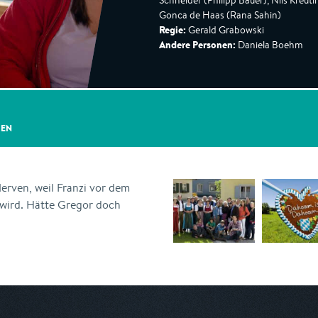
Schneider (Philipp Bauer), Nils Kreuti
Gonca de Haas (Rana Sahin)
Regie:
Gerald Grabowski
Andere Personen:
Daniela Boehm
GEN
Nerven, weil Franzi vor dem
wird. Hätte Gregor doch