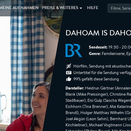
MEINE
AUFNAHMEN
PREISE &
WEITERES
HILFE
DAHOAM IS DAH
Sendezeit:
19:30 - 20:0
Genre:
Familienserie, E
Hörfilm, Sendung mit akustische
Untertitel für die Sendung verfü
99% gefällt diese Sendung
Darsteller:
Heidrun Gärtner (Annalena 
Blank (Mike Preissinger), Christine 
Stadlbauer), Eisi Gulp (Sascha Wagen
Eichhorn (Tina Brenner), Mia Katarina
Brandl), Holger Matthias Wilhelm (Gr
Joel Akgün (Leon Sahin), Bernhard Ulr
Kirchleitner), Michael Vogtmann (Jos