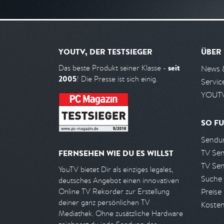
YOUTV, DER TESTSIEGER
ÜBER
seit
Das beste Produkt seiner Klasse -
News 
2005
! Die Presse ist sich einig.
Servic
YOUTV
SO FU
Sendun
TV Se
FERNSEHEN WIE DU ES WILLST
TV Se
YouTV bietet Dir als einziges legales,
Suche
deutsches Angebot einen innovativen
Preise
Online TV Rekorder zur Erstellung
deiner ganz persönlichen TV
Kosten
Mediathek. Ohne zusätzliche Hardware