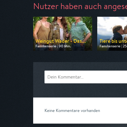
Nutzer haben auch anges
Weingut Wader - Das...
Tiere bis un
Familienserie | 90 Min.
Familienserie | 25
Ausgestrahlt von ARD
Ausgestrahlt vo
am 08.08.2026, 14:00
am 09.08.2026, 
Keine Kommentare vorhanden