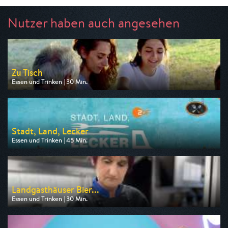
Nutzer haben auch angesehen
Zu Tisch
Essen und Trinken | 30 Min.
Ausgestrahlt von arte
am 07.08.2026, 11:55
Stadt, Land, Lecker
Essen und Trinken | 45 Min.
Ausgestrahlt von ZDF neo
am 07.08.2026, 08:35
Landgasthäuser Bier...
Essen und Trinken | 30 Min.
Ausgestrahlt von BR
am 07.08.2026, 19:30