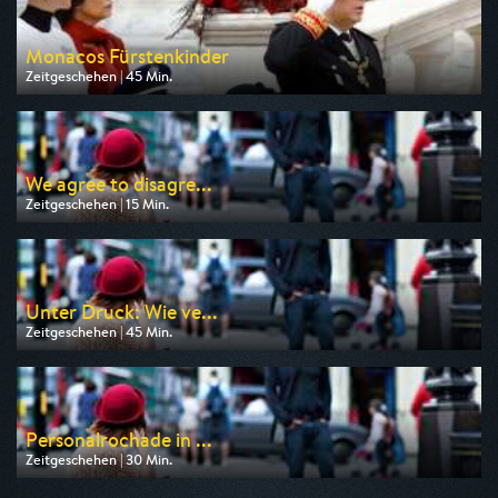
Monacos Fürstenkinder
Zeitgeschehen | 45 Min.
Ausgestrahlt von Phoenix
am 12.08.2026, 23:00
We agree to disagre...
Zeitgeschehen | 15 Min.
Ausgestrahlt von Phoenix
am 12.08.2026, 13:15
Unter Druck: Wie ve...
Zeitgeschehen | 45 Min.
Ausgestrahlt von Phoenix
am 10.08.2026, 11:15
Personalrochade in ...
Zeitgeschehen | 30 Min.
Ausgestrahlt von Phoenix
am 12.08.2026, 10:15