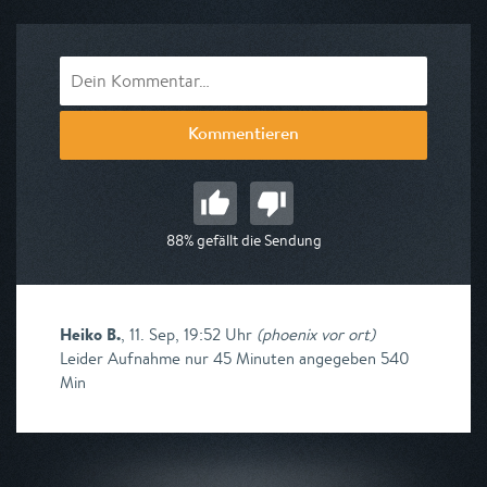
Kommentieren
88% gefällt die Sendung
Heiko B.
,
11. Sep, 19:52 Uhr
(
phoenix vor ort
)
Leider Aufnahme nur 45 Minuten angegeben 540
Min