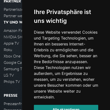
PARTNER
Partnerliste
Ihre Privatsphäre ist
Partner werden
uns wichtig
TV UND WOHNZIMMER
Amazon FireTV
Diese Website verwendet Cookies
NVIDIA SHIELD, Google TV
und Targeting Technologien, um
Apple TV
Ihnen ein besseres Internet-
Roku
Erlebnis zu ermöglichen und die
Werbung, die Sie sehen, besser an
Xbox One
Ihre Bedürfnisse anzupassen.
Google Cast
Diese Technologien nutzen wir
Samsung TV
außerdem, um Ergebnisse zu
LG TV
messen, um zu verstehen, woher
Philips TV
unsere Besucher kommen oder um
unsere Website weiter zu
PRESSE
entwickeln.
Presseanfrage stellen
Alle akzeptieren