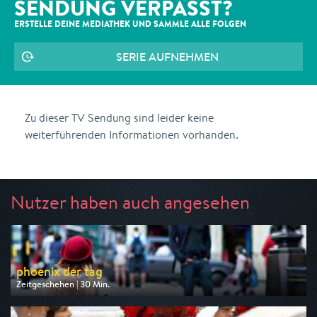
SENDUNG VERPASST?
ERSTELLE DEINE MEDIATHEK UND SAMMLE ALLE
FOLGEN
SERIE AUFNEHMEN
Zu dieser TV Sendung sind leider keine
weiterführenden Informationen vorhanden.
Nutzer haben auch angesehen
phoenix der tag
Zeitgeschehen | 30 Min.
Ausgestrahlt von Phoenix
am 10.08.2026, 17:30