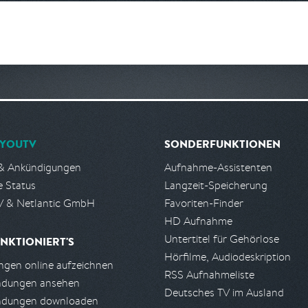
YOUTV
SONDERFUNKTIONEN
& Ankündigungen
Aufnahme-Assistenten
e Status
Langzeit-Speicherung
 & Netlantic GmbH
Favoriten-Finder
HD Aufnahme
Untertitel für Gehörlose
NKTIONIERT'S
Hörfilme, Audiodeskription
gen online aufzeichnen
RSS Aufnahmeliste
ndungen ansehen
Deutsches TV im Ausland
ndungen downloaden