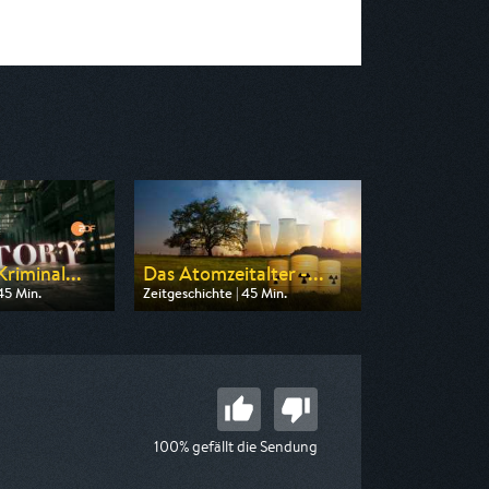
riminal...
Das Atomzeitalter -...
45 Min.
Zeitgeschichte | 45 Min.
 ZDF info
Ausgestrahlt von ZDF info
18:45
am 08.08.2026, 02:45
100% gefällt die Sendung