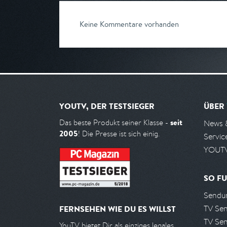
Keine Kommentare vorhanden
YOUTV, DER TESTSIEGER
ÜBER
seit
Das beste Produkt seiner Klasse -
News 
2005
! Die Presse ist sich einig.
Servic
YOUTV
SO FU
Sendun
TV Se
FERNSEHEN WIE DU ES WILLST
TV Se
YouTV bietet Dir als einziges legales,