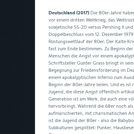
Deutschland (2017)
Die 80er-Jahre habe
vor einem dritten Weltkrieg, das Wettrü
sowjetische SS-20 versus Pershing II und
Doppelbeschluss vom 12. Dezember 1979 g
Rüstungswettlauf der 80er. Der Kalte Krie
fast zum Ende bestimmen. Zu Beginn der 8
Menschen die Angst vor einem apokalypt
Schriftsteller Günter Grass bringt in sein
Begegnung zur Friedensförderung im Dez
einem apokalyptischen Inferno zum Ausdr
Beginn der 80er-Jahre teilen. Und es ist n
Jugend, die diese Angst öffentlich artikul
Generation ist am Werk, die auch eine völ
hervorbringt. Während die 68er noch als
aufmarschierten, mit charismatischen An
ist die Jugend der 80er - also die Babybo
Subkulturen gesplittet: Punker, Hausbes