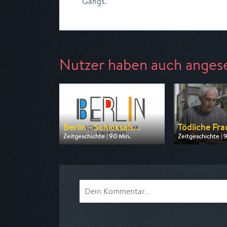
Gangs.
Nutzer haben auch anges
Berlin - Schicksals...
Tödliche Frac
Zeitgeschichte | 90 Min.
Zeitgeschichte | 
Ausgestrahlt von rbb
Ausgestrahlt von
am 11.08.2026, 20:15
am 07.08.2026, 