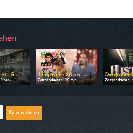
ehen
ht - R...
Jung in den 80ern -...
Die großen K
90 Min.
Zeitgeschichte | 90 Min.
Zeitgeschichte | 
 ZDF info
Ausgestrahlt von WDR
Ausgestrahlt von
23:15
am 08.08.2026, 23:15
am 10.08.2026, 
Kommentieren