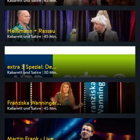
Kabarett und Satire | 45 Min.
Ausgestrahlt von 3sat
am 09.08.2026, 20:15
Heißmann + Rassau
Kabarett und Satire | 45 Min.
Ausgestrahlt von BR
am 07.08.2026, 22:05
extra 3 Spezial: De...
Kabarett und Satire | 30 Min.
Ausgestrahlt von One
am 07.08.2026, 05:50
Franziska Wanninger...
Kabarett und Satire | 45 Min.
Ausgestrahlt von 3sat
am 08.08.2026, 04:40
Martin Frank - Live...