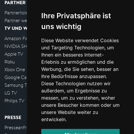
PARTNER
Partnerliste
Ihre Privatsphäre ist
Partner werden
uns wichtig
TV UND WOHNZIMMER
Amazon FireTV
Diese Website verwendet Cookies
NVIDIA SHIELD, Google TV
und Targeting Technologien, um
Apple TV
Ihnen ein besseres Internet-
Roku
Erlebnis zu ermöglichen und die
Werbung, die Sie sehen, besser an
Xbox One
Ihre Bedürfnisse anzupassen.
Google Cast
Diese Technologien nutzen wir
Samsung TV
außerdem, um Ergebnisse zu
LG TV
messen, um zu verstehen, woher
Philips TV
unsere Besucher kommen oder um
unsere Website weiter zu
PRESSE
entwickeln.
Presseanfrage stellen