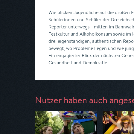
Wie blicken Jugendliche auf die großen F
Schülerinnen und Schüler der Dreieichsc
Reporter unterwegs - mitten im Bannwald
Festkultur und Alkoholkonsum sowie im l
drei eigenständigen, authentischen Repor
bewegt, wo Probleme liegen und wie jun
Ein engagierter Blick der nächsten Gene
Gesundheit und Demokratie.
Nutzer haben auch anges