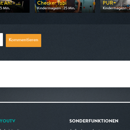
 Ah! - ...
Checker Tobi
PUR+
5 Min.
Kindermagazin | 25 Min.
Kindermagazin | 
n ARD
Ausgestrahlt von ARD
Ausgestrahlt vo
08:20
am 08.08.2026, 07:55
am 09.08.2026, 
Kommentieren
YOUTV
SONDERFUNKTIONEN