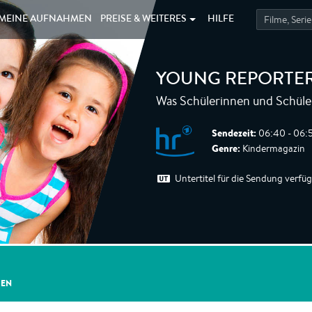
MEINE
AUFNAHMEN
PREISE &
WEITERES
HILFE
YOUNG REPORTE
Was Schülerinnen und Schüle
Sendezeit:
06:40 - 06:5
Genre:
Kindermagazin
Untertitel für die Sendung verfü
GEN