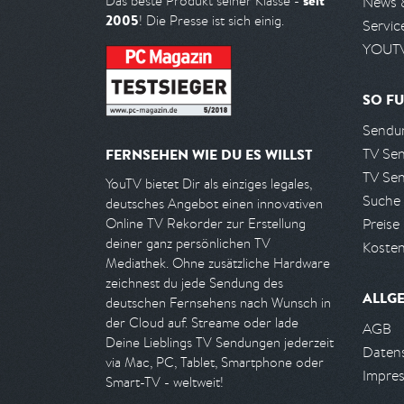
seit
Das beste Produkt seiner Klasse -
News 
2005
! Die Presse ist sich einig.
Servic
YOUTV
SO FU
Sendun
TV Se
FERNSEHEN WIE DU ES WILLST
TV Se
YouTV bietet Dir als einziges legales,
Suche
deutsches Angebot einen innovativen
Preise
Online TV Rekorder zur Erstellung
deiner ganz persönlichen TV
Kosten
Mediathek. Ohne zusätzliche Hardware
zeichnest du jede Sendung des
ALLG
deutschen Fernsehens nach Wunsch in
der Cloud auf. Streame oder lade
AGB
Deine Lieblings TV Sendungen jederzeit
Daten
via Mac, PC, Tablet, Smartphone oder
Impre
Smart-TV - weltweit!