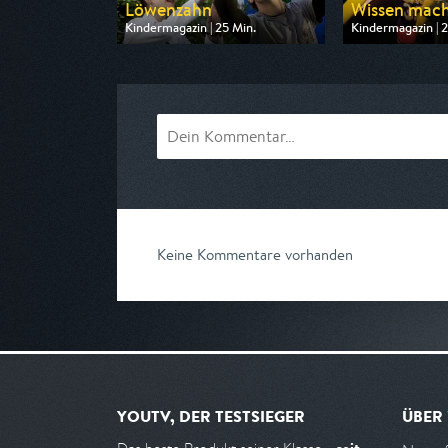
Löwenzahn
Wissen macht
Kindermagazin | 25 Min.
Kindermagazin | 2
Ausgestrahlt von ZDF
Ausgestrahlt vo
am 09.08.2026, 08:15
am 08.08.2026, 
Keine Kommentare vorhanden
YOUTV, DER TESTSIEGER
ÜBER