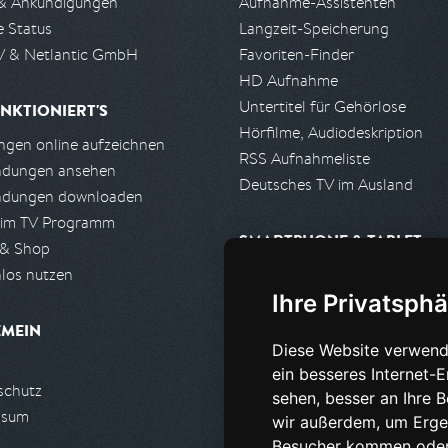
& Ankündigungen
Aufnahme-Assistenten
e Status
Langzeit-Speicherung
 & Netlantic GmbH
Favoriten-Finder
HD Aufnahme
Untertitel für Gehörlose
NKTIONIERT'S
Hörfilme, Audiodeskription
gen online aufzeichnen
RSS Aufnahmeliste
ndungen ansehen
Deutsches TV im Ausland
ndungen downloaden
 im TV Programm
SMARTPHONE & TABLET
 & Shop
los nutzen
iPhone, iPad App
Ihre Privatsphä
Android App
EMEIN
Diese Website verwend
PARTNER
ein besseres Internet-
schutz
Partnerliste
sehen, besser an Ihre 
ssum
Partner werden
wir außerdem, um Erge
Besucher kommen oder 