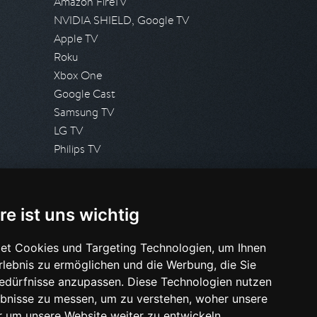
Amazon FireTV
NVIDIA SHIELD, Google TV
Apple TV
Roku
Xbox One
Google Cast
Samsung TV
LG TV
Philips TV
PRESSE
re ist uns wichtig
Presseanfrage stellen
Pressespiegel
et Cookies und Targeting Technologien, um Ihnen
Erlebnis zu ermöglichen und die Werbung, die Sie
HILFE & SUPPORT
Bedürfnisse anzupassen. Diese Technologien nutzen
Häufig gestellte Fragen
bnisse zu messen, um zu verstehen, woher unsere
Anfrage stellen
um unsere Website weiter zu entwickeln.