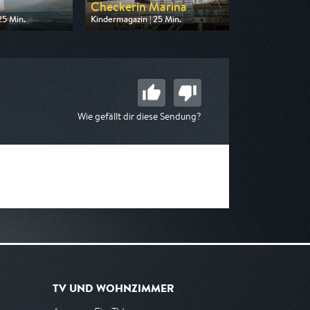
Checkerin Marina
25 Min.
Kindermagazin | 25 Min.
n KiKA
Ausgestrahlt von KiKA
19:25
am 08.08.2026, 19:25
Wie gefällt dir diese Sendung?
TV UND WOHNZIMMER