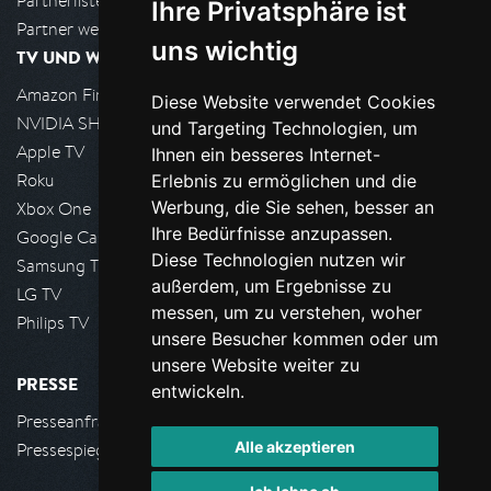
Partnerliste
Ihre Privatsphäre ist
Partner werden
uns wichtig
TV UND WOHNZIMMER
Amazon FireTV
Diese Website verwendet Cookies
NVIDIA SHIELD, Google TV
und Targeting Technologien, um
Apple TV
Ihnen ein besseres Internet-
Roku
Erlebnis zu ermöglichen und die
Werbung, die Sie sehen, besser an
Xbox One
Ihre Bedürfnisse anzupassen.
Google Cast
Diese Technologien nutzen wir
Samsung TV
außerdem, um Ergebnisse zu
LG TV
messen, um zu verstehen, woher
Philips TV
unsere Besucher kommen oder um
unsere Website weiter zu
PRESSE
entwickeln.
Presseanfrage stellen
Alle akzeptieren
Pressespiegel