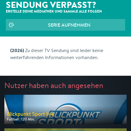
SENDUNG VERPASST?
ERSTELLE DEINE MEDIATHEK UND SAMMLE ALLE
FOLGEN
SERIE AUFNEHMEN
(2026)
Zu dieser TV Sendung sind leider keine
weiterführenden Informationen vorhanden.
Nutzer haben auch angesehen
Blickpunkt Sport live
Fußball | 120 Min.
Ausgestrahlt von BR
am 08.08.2026, 14:00