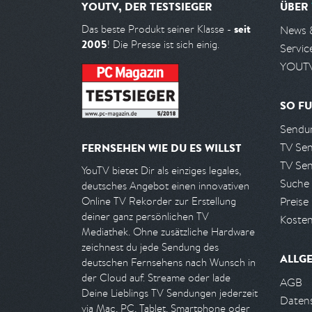
YOUTV, DER TESTSIEGER
ÜBER
seit
Das beste Produkt seiner Klasse -
News 
2005
! Die Presse ist sich einig.
Servic
YOUTV
SO FU
Sendun
TV Se
FERNSEHEN WIE DU ES WILLST
TV Se
YouTV bietet Dir als einziges legales,
Suche
deutsches Angebot einen innovativen
Preise
Online TV Rekorder zur Erstellung
deiner ganz persönlichen TV
Kosten
Mediathek. Ohne zusätzliche Hardware
zeichnest du jede Sendung des
ALLG
deutschen Fernsehens nach Wunsch in
der Cloud auf. Streame oder lade
AGB
Deine Lieblings TV Sendungen jederzeit
Daten
via Mac, PC, Tablet, Smartphone oder