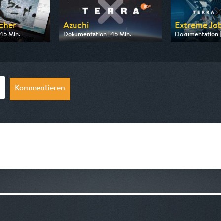
scher
Azuchi
Extreme Job
45 Min.
Dokumentation | 45 Min.
Dokumentation |
arte
Ausgestrahlt von ZDF
Ausgestrahlt vo
0:15
am 09.08.2026, 19:30
am 09.08.2026,
Kommentieren