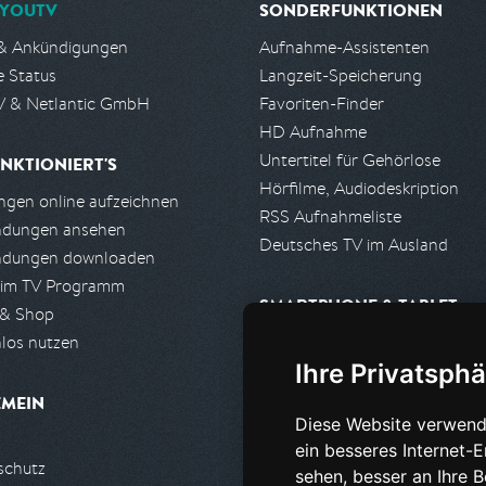
YOUTV
SONDERFUNKTIONEN
& Ankündigungen
Aufnahme-Assistenten
e Status
Langzeit-Speicherung
 & Netlantic GmbH
Favoriten-Finder
HD Aufnahme
Untertitel für Gehörlose
NKTIONIERT'S
Hörfilme, Audiodeskription
gen online aufzeichnen
RSS Aufnahmeliste
ndungen ansehen
Deutsches TV im Ausland
ndungen downloaden
 im TV Programm
SMARTPHONE & TABLET
 & Shop
los nutzen
iPhone, iPad App
Ihre Privatsphä
Android App
EMEIN
Diese Website verwend
PARTNER
ein besseres Internet-
schutz
Partnerliste
sehen, besser an Ihre 