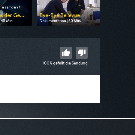
s der Ge...
Bye-Bye Bellevue
 45 Min.
Dokumentation | 30 Min.
n ZDF
Ausgestrahlt von ARD
 23:50
am 10.08.2026, 23:20
100% gefällt die Sendung