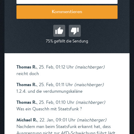
Kommentieren
75% gefällt die Sendung
Thomas R.
,
25. Feb, 01:12 Uhr
(
maischberger
)
reicht doch
Thomas R.
,
25. Feb, 01:11 Uhr
(
maischberger
)
1.2.4. und die verdummungskaläne
Thomas R.
,
25. Feb, 01:10 Uhr
(
maischberger
)
Was ein Quaschh mit Staatsfunk ?
Michael R.
,
22. Jan, 09:01 Uhr
(
maischberger
)
Nachdem man beim Staatsfunk erkannt hat, dass
Ausgrenzung nicht zur AfD-Schwächung führt lädt