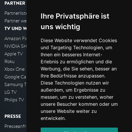
PARTNER
Partnerliste
Ihre Privatsphäre ist
Partner werden
uns wichtig
TV UND WOHNZIMMER
Amazon FireTV
Diese Website verwendet Cookies
NVIDIA SHIELD, Google TV
und Targeting Technologien, um
Apple TV
Ihnen ein besseres Internet-
Roku
Erlebnis zu ermöglichen und die
Werbung, die Sie sehen, besser an
Xbox One
Ihre Bedürfnisse anzupassen.
Google Cast
Diese Technologien nutzen wir
Samsung TV
außerdem, um Ergebnisse zu
LG TV
messen, um zu verstehen, woher
Philips TV
unsere Besucher kommen oder um
unsere Website weiter zu
PRESSE
entwickeln.
Presseanfrage stellen