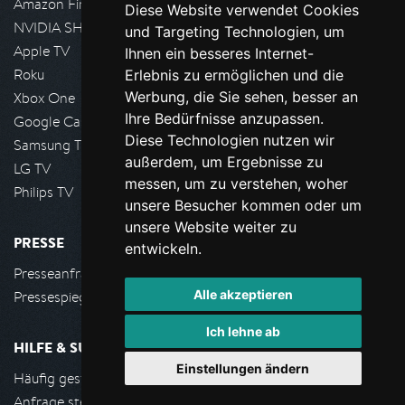
Amazon FireTV
Diese Website verwendet Cookies
NVIDIA SHIELD, Google TV
und Targeting Technologien, um
Apple TV
Ihnen ein besseres Internet-
Roku
Erlebnis zu ermöglichen und die
Werbung, die Sie sehen, besser an
Xbox One
Ihre Bedürfnisse anzupassen.
Google Cast
Diese Technologien nutzen wir
Samsung TV
außerdem, um Ergebnisse zu
LG TV
messen, um zu verstehen, woher
Philips TV
unsere Besucher kommen oder um
unsere Website weiter zu
PRESSE
entwickeln.
Presseanfrage stellen
Alle akzeptieren
Pressespiegel
Ich lehne ab
HILFE & SUPPORT
Einstellungen ändern
Häufig gestellte Fragen
Anfrage stellen