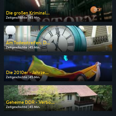
Die großen Kriminal...
Zeitgeschichte | 45 Min.
Ausgestrahlt von ZDF info
am 10.08.2026, 18:45
Am Todesstreifen: D...
Zeitgeschichte | 45 Min.
Ausgestrahlt von ZDF
am 13.08.2026, 01:45
Die 2010er - Jahrze...
Zeitgeschichte | 45 Min.
Ausgestrahlt von ZDF info
am 11.08.2026, 18:45
Geheime DDR - Verbo...
Zeitgeschichte | 45 Min.
Ausgestrahlt von ZDF info
am 13.08.2026, 11:15