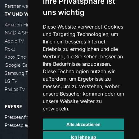
Ihre Privatsphäre ist
Partner werden
uns wichtig
TV UND WOHNZIMMER
Amazon FireTV
Diese Website verwendet Cookies
NVIDIA SHIELD, Google TV
und Targeting Technologien, um
Apple TV
Ihnen ein besseres Internet-
Roku
Erlebnis zu ermöglichen und die
Werbung, die Sie sehen, besser an
Xbox One
Ihre Bedürfnisse anzupassen.
Google Cast
Diese Technologien nutzen wir
Samsung TV
außerdem, um Ergebnisse zu
LG TV
messen, um zu verstehen, woher
Philips TV
unsere Besucher kommen oder um
unsere Website weiter zu
PRESSE
entwickeln.
Presseanfrage stellen
Alle akzeptieren
Pressespiegel
Ich lehne ab